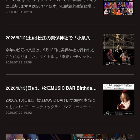
に出演します🔷2026/11/12(木)下山武徳的生誕祭場…
2026.07.31 10:13
2026/9/12(土)は松江の美保神社で『小泉八雲朗読のしらべ』
今年の松江の八雲は、9月12日に美保神社で行われる
ことになりました。タイトルは『奉納』◉チケット…
2026.07.29 13:58
2026/9/13(日)は、松江MUSIC BAR Birthdayでアコースティック弾き語り弾きまくりギター三昧♪
2026/9/13(日)は、松江MUSIC BAR Birthdayで本当に
久しぶりのアコースティックライブ♪アコースティ…
2026.07.22 16:02