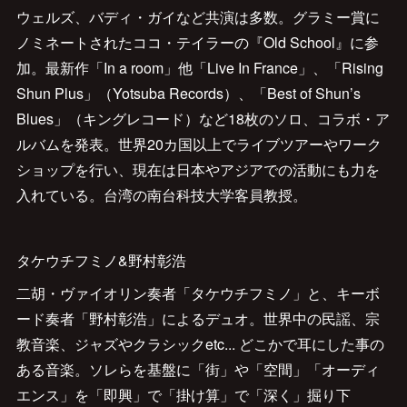
ウェルズ、バディ・ガイなど共演は多数。グラミー賞に
ノミネートされたココ・テイラーの『Old School』に参
加。最新作「In a room」他「Live In France」、「Rising
Shun Plus」（Yotsuba Records）、「Best of Shun’s
Blues」（キングレコード）など18枚のソロ、コラボ・ア
ルバムを発表。世界20カ国以上でライブツアーやワーク
ショップを行い、現在は日本やアジアでの活動にも力を
入れている。台湾の南台科技大学客員教授。
タケウチフミノ&野村彰浩
二胡・ヴァイオリン奏者「タケウチフミノ」と、キーボ
ード奏者「野村彰浩」によるデュオ。世界中の民謡、宗
教音楽、ジャズやクラシックetc... どこかで耳にした事の
ある音楽。ソレらを基盤に「街」や「空間」「オーディ
エンス」を「即興」で「掛け算」で「深く」掘り下