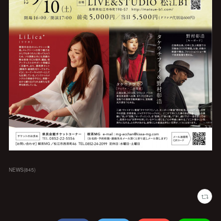
NEWS
(
845
)