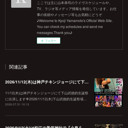
ここでは主に山本恭司のライヴスケジュールや、
TV、ラジオ等メディア情報を発信しています。お仕
事の依頼やメッセージ等もお気軽にどうぞ
♪Welcome to Kyoji Yamamoto's Official Web Site.
You can check my schedules and send me
messages.Thank you♪
フォロー
関連記事
2026/11/12(木)は神戸チキンジョージにて下山武徳的生誕祭に出演します♪
11/12(木)は神戸チキンジョージにて下山武徳的生誕祭
に出演します🔷2026/11/12(木)下山武徳的生誕祭場…
2026.07.31 10:13
2026/9/12(土)は松江の美保神社で『小泉八雲朗読のしらべ』