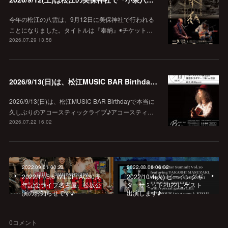
今年の松江の八雲は、9月12日に美保神社で行われる
ことになりました。タイトルは『奉納』◉チケット…
2026.07.29 13:58
2026/9/13(日)は、松江MUSIC BAR Birthdayでアコースティック弾き語り弾きまくりギター三昧♪
2026/9/13(日)は、松江MUSIC BAR Birthdayで本当に
久しぶりのアコースティックライブ♪アコースティ…
2026.07.22 16:02
2022.09.01 00:23
2022.08.06 06:02
2022/11/5,6 WILDFLAG30周
2022/10/4(火) ビーイングギ
年記念ライブ名古屋、松坂公
ターサミット2022にゲスト
演のお知らせです♪
出演します♪
0
コメント