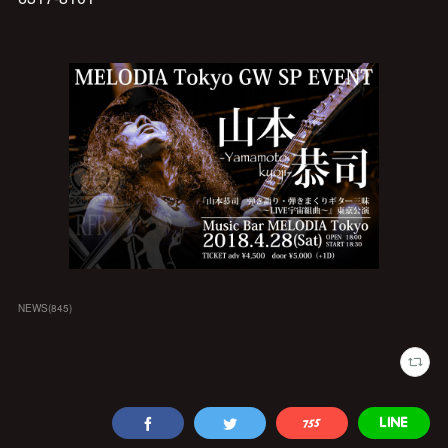
NEWS
(
845
)