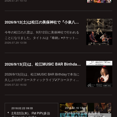
2026.07.31 10:13
2026/9/12(土)は松江の美保神社で『小泉八雲朗読のしらべ』
今年の松江の八雲は、9月12日に美保神社で行われる
ことになりました。タイトルは『奉納』◉チケット…
2026.07.29 13:58
2026/9/13(日)は、松江MUSIC BAR Birthdayでアコースティック弾き語り弾きまくりギター三昧♪
2026/9/13(日)は、松江MUSIC BAR Birthdayで本当に
久しぶりのアコースティックライブ♪アコースティ…
2026.07.22 16:02
2018.02.16 13:45
2018.02.22 09:03
2018/3/10(土)横浜馬車道
2月22日(木)、FM PiPi(多治
Paradise Cafe' 『ヤンジャ祭