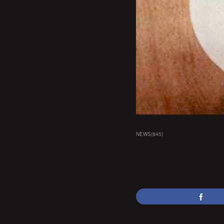
NEWS
(
845
)