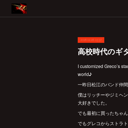
2018.02.28 03:37
高校時代のギ
I customized Greco’s stan
world♪
一昨日松江のバンド仲間
僕はリッチーやジミヘン
大好きでした。
でも最初に買ったちゃん
でもグレコからストラト