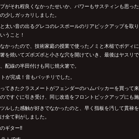
プがそれ程良くなかったせいか、パワーもサスティンも思ったよ
の少しガッカリしました。
と太い音の出るグレコのレスポールのリアピックアップを取り
いうこと！
なかったので、技術家庭の授業で使ったノミと木槌でボディに
箸を焼いてズボズボと小さな穴を開けていき、最後はヤスリで
、配線の半田付けも同じ焼火箸で。
ラトが完成！音もバッチリでした。
ってきたクラスメートがフェンダーのハムバッカーを買って来
のですぐに引き受け、同じ改造をフロントピックアップにも施
ツルした感触が好きでなかったのと、早く指板を汚して貫禄を
け全て剥がしました。
ギター‼︎
トラトです。