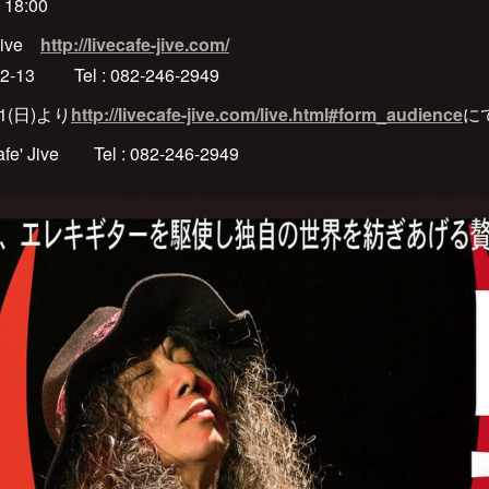
18:00
Jive
http://livecafe-jive.com/
 Tel : 082-246-2949
1(日)より
http://livecafe-jive.com/live.html#form_audience
に
 Jive Tel : 082-246-2949