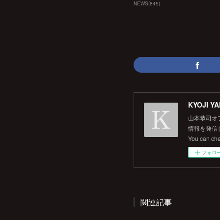
NEWS
(
845
)
KYOJI YA
山本恭司オ
情報を発信して
You can ch
フォロ
関連記事