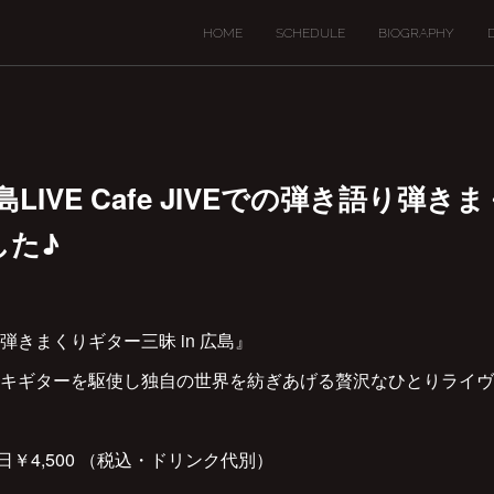
HOME
SCHEDULE
BIOGRAPHY
日)広島LIVE Cafe JIVEでの弾き語り
した♪
きまくりギター三昧 in 広島』
レキギターを駆使し独自の世界を紡ぎあげる贅沢なひとりライ
/ 当日￥4,500 （税込・ドリンク代別）