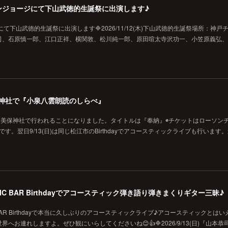
戸チキンジョージにて下山武徳的生誕祭に出演します♪
ジにて下山武徳的生誕祭に出演します🔷2026/11/12(木)下山武徳的生誕祭場所：神戸
、石原慎一郎、江口正祥、横関敦、松川純一郎、原田喧太寺沢功一、小笠原義弘、hi
の美保神社で『小泉八雲朗読のしらべ』
に美保神社で行われることになりました。タイトルは『奉納』◉チケットはローソン
です。翌日9/13(日)は同じ松江市のBirthdayでアコースティックライブも行います
MUSIC BAR Birthdayでアコースティック弾き語り弾きまくりギター三昧♪
SIC BAR Birthdayで本当に久しぶりのアコースティックライブ♪アコースティックとは
お連れしますよ。ぜひ観にいらしてくださいね😊👍🔷2026/9/13(日)『山本恭