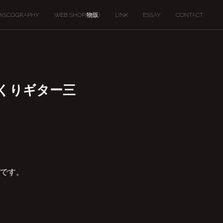
DISCOGRAPHY
WEB SHOP(物販)
LINK
ESSAY
CONTACT
弾きまくりギター三
ヴです。