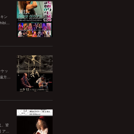
チキン
bi…
チケッ
。遠方…
いえ、皆
司 ア…