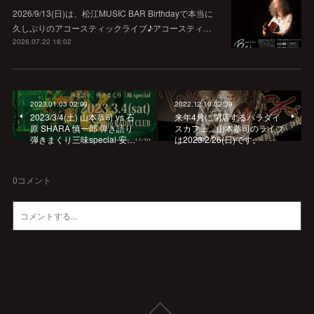
2026/9/13(日)は、松江MUSIC BAR Birthdayで本当に
久しぶりのアコースティックライブ♪アコースティ…
2026.07.22 16:02
2023.01.03 02:00
2022.12.10 02:39
2023/3/4(土) 山本恭司 vs 石
来年4月に閉店するパラダイ
原 SHARA 慎一郎 弾き語り
スカフェ。山本恭司のライブ
弾きまくり三味special 安…
は2023/2/26(日)です。
0
コメント