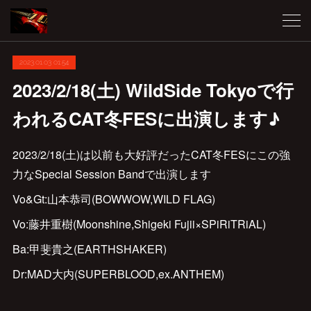
2023.01.03 01:54
2023/2/18(土) WildSide Tokyoで行
われるCAT冬FESに出演します♪
2023/2/18(土)は以前も大好評だったCAT冬FESにこの強
力なSpecial Session Bandで出演します
Vo&Gt:山本恭司(BOWWOW,WILD FLAG)
Vo:藤井重樹(Moonshine,Shigeki Fujii×SPiRiTRiAL)
Ba:甲斐貴之(EARTHSHAKER)
Dr:MAD大内(SUPERBLOOD,ex.ANTHEM)