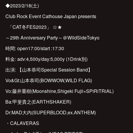
◆2023/2/18(土)
Club Rock Event Cathouse Japan presents
「CAT冬FES2023」 ☆★
～29th Anniversary Party～＠WildSideTokyo
時間: open17:00/start :17:30
料金: adv:4,500y/day:5,000y (1Drink別)
出演: 【山本恭司Special Session Band】
Vo&Gt:山本恭司(BOWWOW,WILD FLAG)
Vo:藤井重樹(Moonshine,Shigeki Fujii×SPiRiTRiAL)
Ba:甲斐貴之(EARTHSHAKER)
Dr:MAD大内(SUPERBLOOD,ex.ANTHEM)
・CALAVERAS