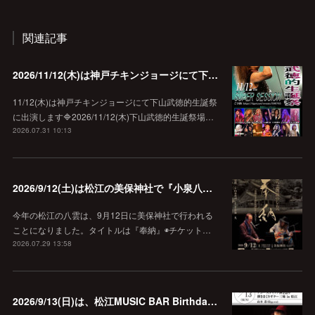
関連記事
2026/11/12(木)は神戸チキンジョージにて下山武徳的生誕祭に出演します♪
11/12(木)は神戸チキンジョージにて下山武徳的生誕祭
に出演します🔷2026/11/12(木)下山武徳的生誕祭場…
2026.07.31 10:13
2026/9/12(土)は松江の美保神社で『小泉八雲朗読のしらべ』
今年の松江の八雲は、9月12日に美保神社で行われる
ことになりました。タイトルは『奉納』◉チケット…
2026.07.29 13:58
2026/9/13(日)は、松江MUSIC BAR Birthdayでアコースティック弾き語り弾きまくりギター三昧♪