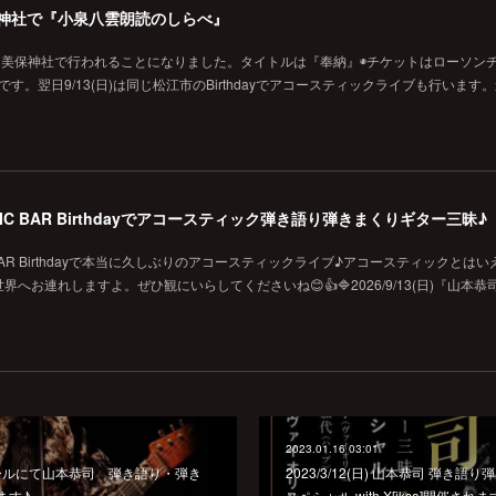
の美保神社で『小泉八雲朗読のしらべ』
に美保神社で行われることになりました。タイトルは『奉納』◉チケットはローソン
です。翌日9/13(日)は同じ松江市のBirthdayでアコースティックライブも行います
MUSIC BAR Birthdayでアコースティック弾き語り弾きまくりギター三昧♪
SIC BAR Birthdayで本当に久しぶりのアコースティックライブ♪アコースティックとは
お連れしますよ。ぜひ観にいらしてくださいね😊👍🔷2026/9/13(日)『山本恭
2023.01.16 03:01
浜シュールにて山本恭司 弾き語り・弾き
2023/3/12(日) 山本恭司 弾き
ます♪
スペシャル with X[iksa]開催されま