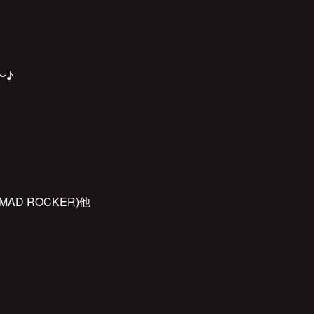
〜♪
D ROCKER)他