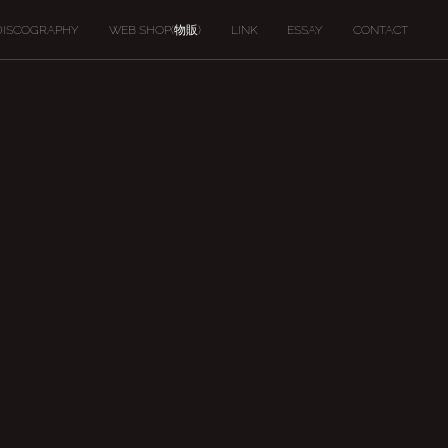
DISCOGRAPHY
WEB SHOP(物販)
LINK
ESSAY
CONTACT