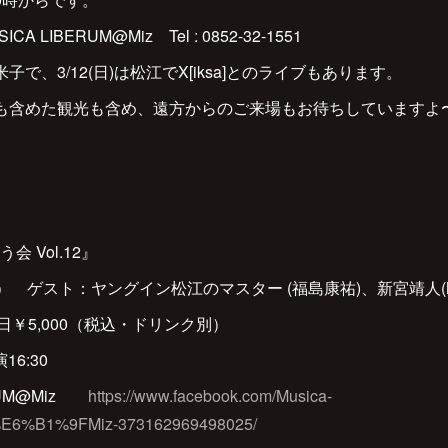
 LIBERUM@Miz Tel : 0852-32-1551
米子で、3/12(日)は松江でX[iksa]とのライブもあります。
も含めた観光も含め、遠方からのご来場もお待ちしていますよ

 Vol.12』
o） ゲスト：ヤングイン松江のマスター (福島康祐)、新宮靖人(MA
/ 当日￥5,000（税込・ドリンク別）
16:30
ERUM@Miz
https://www.facebook.com/Musica-
6%B1%9FMiz-373162969498025/