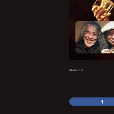
NEWS
(
845
)