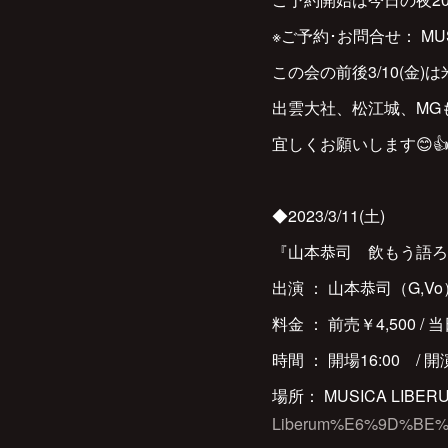
※ご予約･お問合せ： MUSICA
この会の前後3/10(金)は
出雲大社、松江城、MG
宜しくお願いします😊
◆2023/3/11(土)
『山本恭司 飲もう語ろう会
出演 ： 山本恭司（G,V
料金 ： 前売￥4,500 
時間 ： 開場16:00 / 開演
場所： MUSICA LIB
Liberum%E6%9D%BE%E