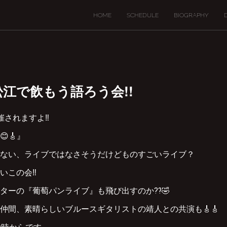
HOME
SCHEDULE
BIOGRAPHY
(土)松江で飲もう語ろう会!!
催されますよ‼︎
🎸』
ない、ライブではなさそうだけどものすごいライブ？
この会‼︎
ターの『葡萄パンライブ』も飛び出すのか⁇🤣
仲間、素晴らしいブルースギタリストの靖人との共演も🎸🎸
0時からです。