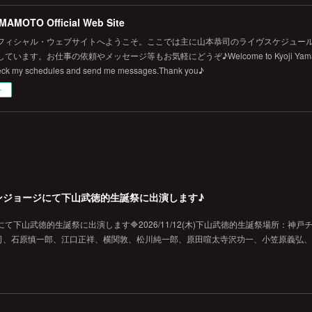
MAMOTO Official Web Site
フィシャル・ウェブサイトへようこそ。ここでは主に山本恭司のライヴスケジュール
います。お仕事の依頼やメッセージ等もお気軽にどうぞ♪Welcome to Kyoji Yamamoto's 
eck my schedules and send me messages.Thank you♪
ー
戸チキンジョージにて下山武徳的生誕祭に出演します♪
ジにて下山武徳的生誕祭に出演します🔷2026/11/12(木)下山武徳的生誕祭場所：神戸
、石原慎一郎、江口正祥、横関敦、松川純一郎、原田喧太寺沢功一、小笠原義弘、hi