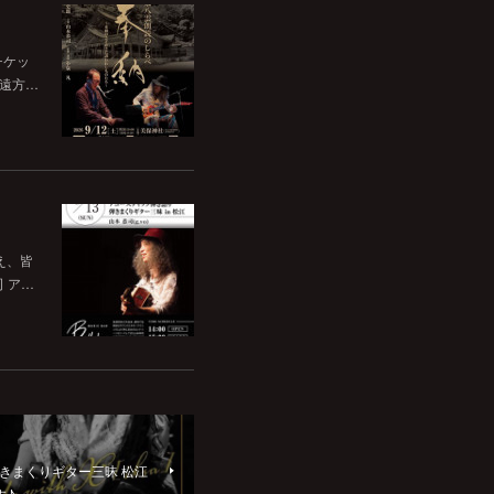
チケッ
。遠方…
いえ、皆
司 ア…
語り弾きまくりギター三昧 松江
す♪