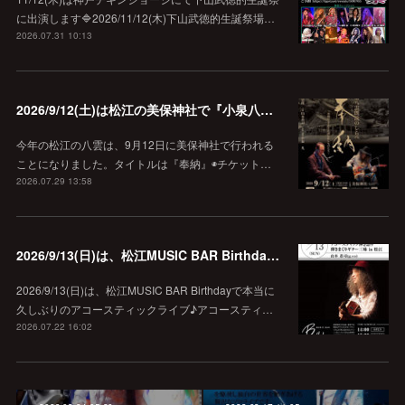
に出演します🔷2026/11/12(木)下山武徳的生誕祭場…
2026.07.31 10:13
2026/9/12(土)は松江の美保神社で『小泉八雲朗読のしらべ』
今年の松江の八雲は、9月12日に美保神社で行われる
ことになりました。タイトルは『奉納』◉チケット…
2026.07.29 13:58
2026/9/13(日)は、松江MUSIC BAR Birthdayでアコースティック弾き語り弾きまくりギター三昧♪
2026/9/13(日)は、松江MUSIC BAR Birthdayで本当に
久しぶりのアコースティックライブ♪アコースティ…
2026.07.22 16:02