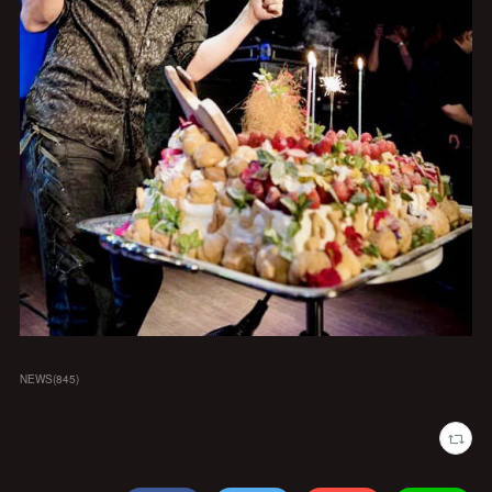
NEWS
(
845
)