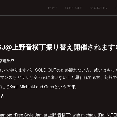
HOME
SCHEDULE
BIOGRAPHY
水) FSJ@上野音横丁振り替え開催されます
東京進出⁉️
センでやりますが、SOLD OUTのため観れない方、或いはも
マンスもガラリと変わるに違いない！と思われてる方、朗報です
Kyoji,Michiaki and Gricoという布陣。
🎸
amoto "Free Style Jam at 上野 音横丁" with michiaki (Ra:IN,TE