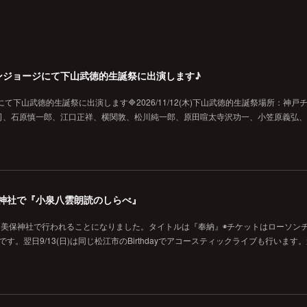
戸チキンジョージにて下山武徳的生誕祭に出演します♪
ジにて下山武徳的生誕祭に出演します🔷2026/11/12(木)下山武徳的生誕祭場所：神戸
、石原慎一郎、江口正祥、横関敦、松川純一郎、原田喧太寺沢功一、小笠原義弘、hi
の美保神社で『小泉八雲朗読のしらべ』
に美保神社で行われることになりました。タイトルは『奉納』◉チケットはローソン
です。翌日9/13(日)は同じ松江市のBirthdayでアコースティックライブも行います