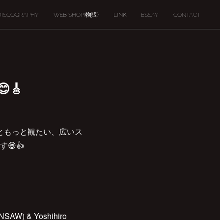
DISCOGRAPHY
WEB SHOP(物販)
LINK
ESSAY
CONTACT
🎸
っともっと観たい、広いス
😄👍
NSAW) & Yoshihiro