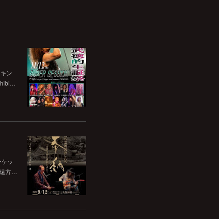
チキン
bi…
チケッ
。遠方…