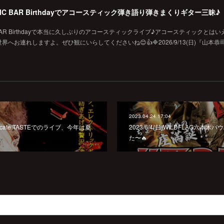
MUSIC BAR Birthdayでアコースティック弾き語り弾きまくりギター三昧♪
SIC BAR Birthdayで本当に久しぶりのアコースティックライブ♪アコースティックとは
お連れしますよ。ぜひ観にいらしてくださいね😊👍🔷2026/9/13(日)『山本恭
2023.04.24 17:04
er&cafe TASTEでのライブ、今年は夏
2023/6/4(日)WILDFLAG六
た〜🔥