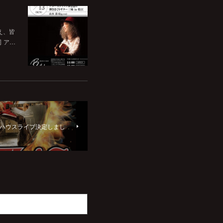
いえ、皆
司 ア…
本木バウハウスライブ決定しまし