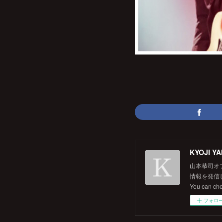
KYOJI YA
山本恭司オ
情報を発信して
You can ch
フォロ