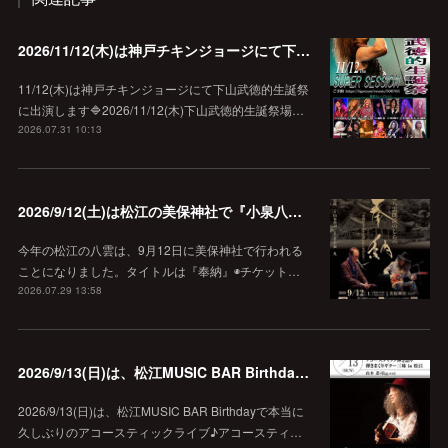
2026/11/12(木)は神戸チキンジョージにて下山武徳的生誕祭に出演します♪
11/12(木)は神戸チキンジョージにて下山武徳的生誕祭
に出演します🔷2026/11/12(木)下山武徳的生誕祭場…
2026.07.31 10:13
2026/9/12(土)は松江の美保神社で『小泉八雲朗読のしらべ』
今年の松江の八雲は、9月12日に美保神社で行われる
ことになりました。タイトルは『奉納』◉チケット…
2026.07.29 13:58
2026/9/13(日)は、松江MUSIC BAR Birthdayでアコースティック弾き語り弾きまくりギター三昧♪
2026/9/13(日)は、松江MUSIC BAR Birthdayで本当に
久しぶりのアコースティックライブ♪アコースティ…