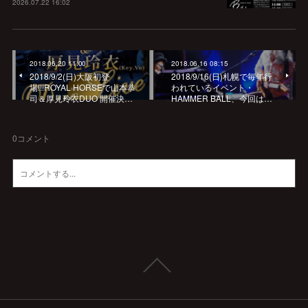
2026.07.22 16:02
2018.06.20 11:00
2018.06.16 08:15
2018/9/2(日)大阪初登
2018/9/16(日)札幌で毎年行
場!!!ROYAL HORSEで山本恭
われているイベント・
司＆厚見玲衣DUO 開催決…
HAMMER BALL、今回は…
0
コメント