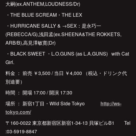
大嗣(ex.ANTHEM,LOUDNESS/Dr)
・THE BLUE SCREAM・THE LEX
・HURRICANE SALLY & →SEX：是永巧一
(REBECCA/G),浅田孟(ex.SHEENA&THE ROKKETS,
ARB/B),高見澤敏寛(Dr)
・BLACK SWEET ・L.O.GUNS (as L.A.GUNS) with Cat
Girl.
料金 ： 前売 ￥3,500 / 当日 ￥4,000 （税込・ドリンク代
別途要）
時間 ： 開場 17:00 / 開演 17:30
場所 ： 新宿1丁目・Wild Side Tokyo
http://ws-
tokyo.com/
〒160-0022 東京都新宿区新宿1-34-13 貝塚ビルB1 Tel
:03-5919-8847