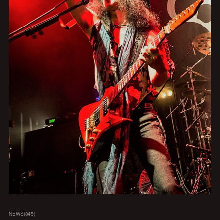
NEWS
(
845
)