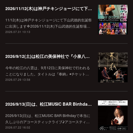
2026/11/12(木)は神戸チキンジョージにて下山武徳的生誕祭に出演します♪
11/12(木)は神戸チキンジョージにて下山武徳的生誕祭
に出演します🔷2026/11/12(木)下山武徳的生誕祭場…
2026.07.31 10:13
2026/9/12(土)は松江の美保神社で『小泉八雲朗読のしらべ』
今年の松江の八雲は、9月12日に美保神社で行われる
ことになりました。タイトルは『奉納』◉チケット…
2026.07.29 13:58
2026/9/13(日)は、松江MUSIC BAR Birthdayでアコースティック弾き語り弾きまくりギター三昧♪
2026/9/13(日)は、松江MUSIC BAR Birthdayで本当に
久しぶりのアコースティックライブ♪アコースティ…
2026.07.22 16:02