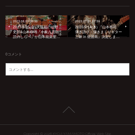
2023.08.03 09:53
2023.07.31 07:59
2023/8/25(金) 大阪初の佐野
2023/9/14(木) 『山本恭司
史郎&山本恭司『小泉八雲朗
弾き語り・弾きまくりギター
読のしらべ』が山本能楽堂…
三昧 in 佐渡島』決定しま…
0
コメント
Copyright ©
2026
KYOJI YAMAMOTO Official Web Site
.