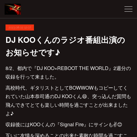
2023.08.02 12:07
DJ KOOくんのラジオ番組出演の
お知らせです♪
8/2、都内で『DJ KOO×REBOOT THE WORLD』2週分の
収録を行って来ました。
高校時代、ギタリストとしてBOWWOWもコピーしてく
れていた山本恭司通のDJ KOOくん😄、突っ込んだ質問も
飛んできてとても楽しい時間を過ごすことが出来ました
よ♪
収録後にはKOOくんの『Signal Fire』にサインも✌️😊
互いに友情を深めることの出来た素敵な時間を過ごすこ