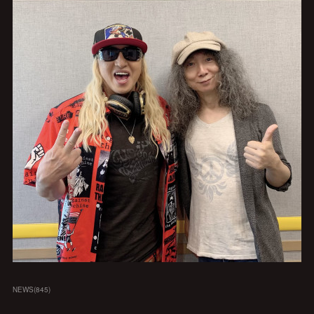
NEWS
(
845
)