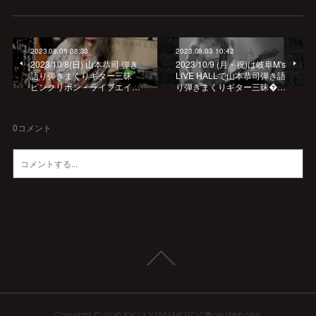
2023.08.08 08:33
2023.08.03 10:42
2023/10/8(日) 山本恭司 弾き
2023/10/9 (月・祝)は岐阜M's
語り弾きまくりギター三昧
LIVE HALLで山本恭司弾き語
ピンクリボン・ライブエイ…
り弾きまくりギター三昧…
0
コメント
Copyright ©
2026
KYOJI YAMAMOTO Official Web Site
.