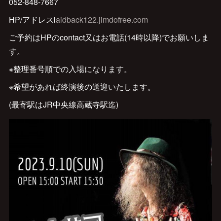
052-848-7667
HP/アドレスl
aidback122.jimdofree.com
ご予約はHPのcontact又はお電話(14時以降)でお願いしま
す。
※整理番号順での入場になります。
※希望があれば終演後の送迎いたします。
(最寄駅はJR中央線高蔵寺駅迄)