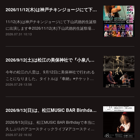
2026/11/12(木)は神戸チキンジョージにて下山武徳的生誕祭に出演します♪
11/12(木)は神戸チキンジョージにて下山武徳的生誕祭
に出演します🔷2026/11/12(木)下山武徳的生誕祭場…
2026.07.31 10:13
2026/9/12(土)は松江の美保神社で『小泉八雲朗読のしらべ』
今年の松江の八雲は、9月12日に美保神社で行われる
ことになりました。タイトルは『奉納』◉チケット…
2026.07.29 13:58
2026/9/13(日)は、松江MUSIC BAR Birthdayでアコースティック弾き語り弾きまくりギター三昧♪
2026/9/13(日)は、松江MUSIC BAR Birthdayで本当に
久しぶりのアコースティックライブ♪アコースティ…
2026.07.22 16:02