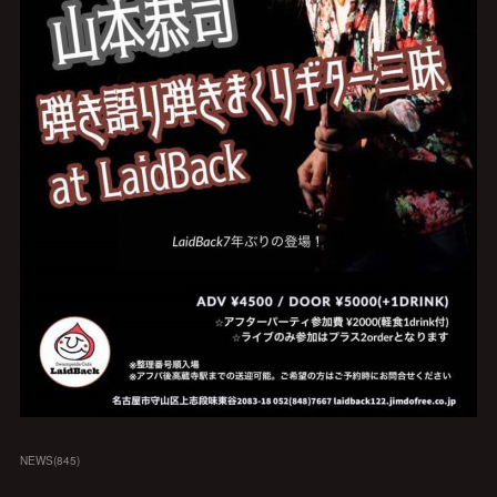
NEWS
(
845
)