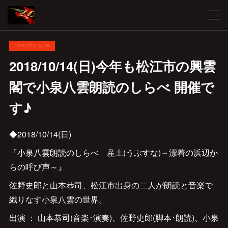
2018.07.31 14:08
2018/10/14(日)今年も松江市の興雲
閣で小泉八雲朗読のしらべ 開催で
す♪
◆2018/10/14(日)
『小泉八雲朗読のしらべ 産土(うぶすな)～漂着の浜辺か
らの呼び声～』
佐野史郎と山本恭司、松江市出身の二人が朗読と音楽で
織りなす小泉八雲の世界。
出演 ： 山本恭司(音楽･演奏)、佐野史郎(脚本･朗読)、小泉