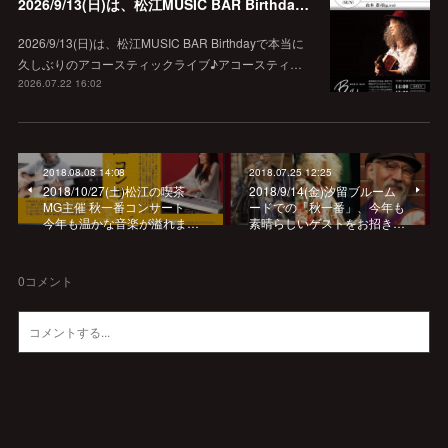
2026/9/13(日)は、松江MUSIC BAR Birthdayでアコースティック弾き語り弾きまくりギター三昧♪
2026/9/13(日)は、松江MUSIC BAR Birthdayで本当に
久しぶりのアコースティックライブ♪アコースティ…
2026.07.22 16:02
2018.08.08 14:08
2018.07.25 12:25
2018/10/27(土)松江の喫茶
2018/9/14(金)汐留ブルーム
MG主催 秋一番コンサート
ードでの「秋一番」、今年も
今年も温かな音楽が溢れま…
素晴らしいゲストをお招き…
0
コメント