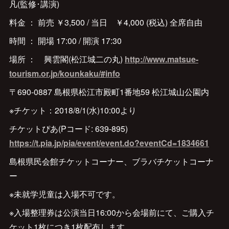
凡(監修･講演)
料金 ： 前売 ￥3,500 / 当日 ￥4,000 (税込) 全席自由
時間 ： 開場 17:00 / 開演 17:30
場所 ： 興雲閣(松江城二の丸)
http://www.matsue-
tourism.or.jp/kounkaku/#info
〒690-0887 島根県松江市殿町1番地59 松江城山公園内
※チケット：2018/8/1(水)10:00より
チケットぴあ(Pコード: 639-895)
https://t.pia.jp/pia/event/event.do?eventCd=1834661
島根県民会館チケットコーナー、ブラバチケットコーナ
ー
※未就学児童は入場不可です。
※入場整理券は公演当日16:00から会場前にて、ご購入チ
ケット1枚につき1枚配布します。