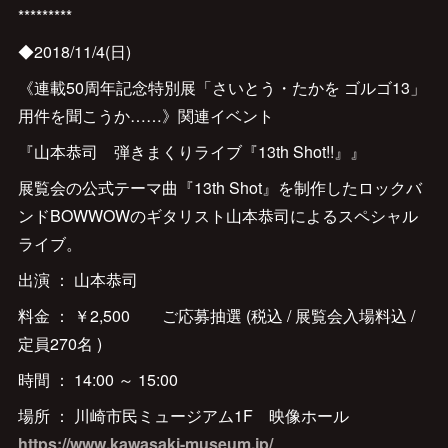
*********
◆2018/11/4(日)
《連載50周年記念特別展「さいとう・たかを ゴルゴ13」
用件を聞こうか……》関連イベント
『山本恭司 弾きまくりライブ『13th Shot!!』』
展覧会の公式テーマ曲『13th Shot』を制作したロックバ
ンドBOWWOWのギタリスト山本恭司によるスペシャル
ライブ。
出演 ： 山本恭司
料金 ： ￥2,500 ご応募抽選 (税込 / 展覧会入場料込 /
定員270名 )
時間 ： 14:00 ～ 15:00
場所 ： 川崎市民ミュージアム1F 映像ホール
https://www.kawasaki-museum.jp/