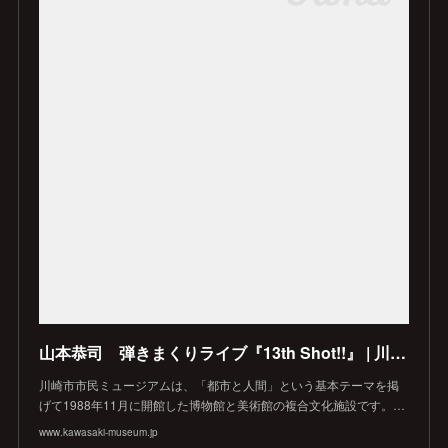
山本恭司 弾きまくりライブ『13th Shot!!』 | 川崎市市民ミュージアム
川崎市市民ミュージアムは、「都市と人間」という基本テーマを掲
げて1988年11月に開館した博物館と美術館の複合文化施設です。…
www.kawasaki-museum.jp