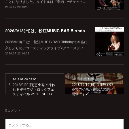
ことになりました。タイトルは『奉納』◉チケット…
2026.07.29 13:58
2026/9/13(日)は、松江MUSIC BAR Birthdayでアコースティック弾き語り弾きまくりギター三昧♪
2026/9/13(日)は、松江MUSIC BAR Birthdayで本当に
久しぶりのアコースティックライブ♪アコースティ…
2026.07.22 16:02
2018.08.31 15:00
2018.09.08 08:00
2018/12/16(日) 兵庫県姫路
2018/9/30(日)恵比寿で行わ
市での小泉八雲朗読の調べ
れる夕刊フジ・ロックフェ
開催です♪
スティバル vol.1 SHOG…
0
コメント