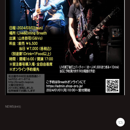
NEWS
(
845
)