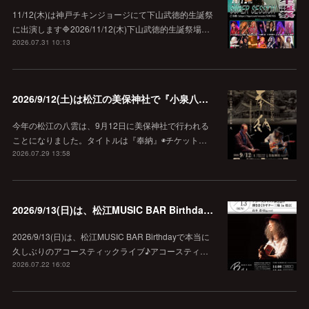
11/12(木)は神戸チキンジョージにて下山武徳的生誕祭
に出演します🔷2026/11/12(木)下山武徳的生誕祭場…
2026.07.31 10:13
2026/9/12(土)は松江の美保神社で『小泉八雲朗読のしらべ』
今年の松江の八雲は、9月12日に美保神社で行われる
ことになりました。タイトルは『奉納』◉チケット…
2026.07.29 13:58
2026/9/13(日)は、松江MUSIC BAR Birthdayでアコースティック弾き語り弾きまくりギター三昧♪
2026/9/13(日)は、松江MUSIC BAR Birthdayで本当に
久しぶりのアコースティックライブ♪アコースティ…
2026.07.22 16:02