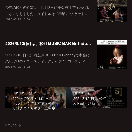
今年の松江の八雲は、9月12日に美保神社で行われる
ことになりました。タイトルは『奉納』◉チケット…
2026.07.29 13:58
2026/9/13(日)は、松江MUSIC BAR Birthdayでアコースティック弾き語り弾きまくりギター三昧♪
2026/9/13(日)は、松江MUSIC BAR Birthdayで本当に
久しぶりのアコースティックライブ♪アコースティ…
2026.07.22 16:02
2024.02.07 19:31
2024.02.06 03:44
2024/4/29(月・祝)は水戸ガ
2024/3/10(日)は松江で
ールトークで山本恭司弾き語
X[iksa]と😊👍
り弾きまくりギター三昧…
0
コメント