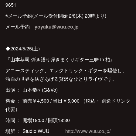
9651‬
◉メール予約(メール受付開始 2/8(木) 23時より)
メール予約
yoyaku@wuu.co.jp
◆2024/5/25(土)
『山本恭司 弾き語り弾きまくりギター三昧 in 柏』
アコースティック、エレクトリック・ギターを駆使し、
独自の世界を紡ぎあげる贅沢なひとりライヴです。
出演 ： 山本恭司(G&Vo)
料金 ： 前売￥4,500 / 当日￥5,000 （税込・ 別途ドリンク
代要）
時間 ： 開場18:00 / 開演18:30
場所 ： Studio WUU
http://www.wuu.co.jp/