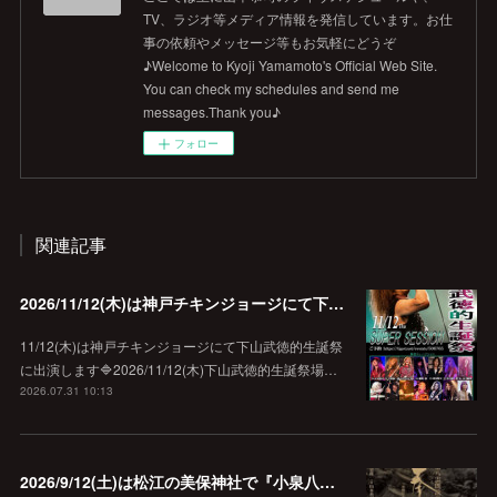
TV、ラジオ等メディア情報を発信しています。お仕
事の依頼やメッセージ等もお気軽にどうぞ
♪Welcome to Kyoji Yamamoto's Official Web Site.
You can check my schedules and send me
messages.Thank you♪
フォロー
関連記事
2026/11/12(木)は神戸チキンジョージにて下山武徳的生誕祭に出演します♪
11/12(木)は神戸チキンジョージにて下山武徳的生誕祭
に出演します🔷2026/11/12(木)下山武徳的生誕祭場…
2026.07.31 10:13
2026/9/12(土)は松江の美保神社で『小泉八雲朗読のしらべ』