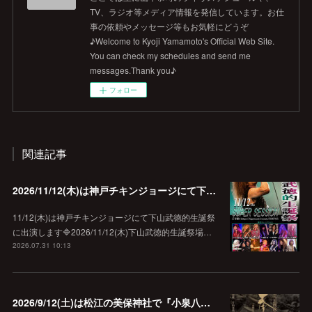
TV、ラジオ等メディア情報を発信しています。お仕
事の依頼やメッセージ等もお気軽にどうぞ
♪Welcome to Kyoji Yamamoto's Official Web Site.
You can check my schedules and send me
messages.Thank you♪
フォロー
関連記事
2026/11/12(木)は神戸チキンジョージにて下山武徳的生誕祭に出演します♪
11/12(木)は神戸チキンジョージにて下山武徳的生誕祭
に出演します🔷2026/11/12(木)下山武徳的生誕祭場…
2026.07.31 10:13
2026/9/12(土)は松江の美保神社で『小泉八雲朗読のしらべ』