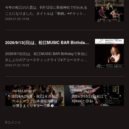
今年の松江の八雲は、9月12日に美保神社で行われる
ことになりました。タイトルは『奉納』◉チケット…
2026.07.29 13:58
2026/9/13(日)は、松江MUSIC BAR Birthdayでアコースティック弾き語り弾きまくりギター三昧♪
2026/9/13(日)は、松江MUSIC BAR Birthdayで本当に
久しぶりのアコースティックライブ♪アコースティ…
2026.07.22 16:02
2024.02.07 19:31
2024.02.06 03:44
2024/4/29(月・祝)は水戸ガ
2024/3/10(日)は松江で
ールトークで山本恭司弾き語
X[iksa]と😊👍
り弾きまくりギター三昧…
0
コメント