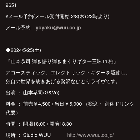
9651‬
◉メール予約(メール受付開始 2/8(木) 23時より)
メール予約
yoyaku@wuu.co.jp
◆2024/5/25(土)
『山本恭司 弾き語り弾きまくりギター三昧 in 柏』
アコースティック、エレクトリック・ギターを駆使し、
独自の世界を紡ぎあげる贅沢なひとりライヴです。
出演 ： 山本恭司(G&Vo)
料金 ： 前売￥4,500 / 当日￥5,000 （税込・ 別途ドリンク
代要）
時間 ： 開場18:00 / 開演18:30
場所 ： Studio WUU
http://www.wuu.co.jp/