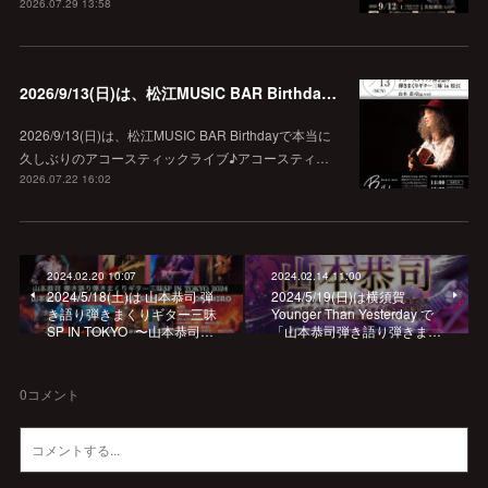
2026.07.29 13:58
2026/9/13(日)は、松江MUSIC BAR Birthdayでアコースティック弾き語り弾きまくりギター三昧♪
2026/9/13(日)は、松江MUSIC BAR Birthdayで本当に
久しぶりのアコースティックライブ♪アコースティ…
2026.07.22 16:02
2024.02.20 10:07
2024.02.14 11:00
2024/5/18(土)は 山本恭司 弾
2024/5/19(日)は横須賀
き語り弾きまくりギター三昧
Younger Than Yesterday で
SP IN TOKYO 〜山本恭司…
「山本恭司弾き語り弾きま…
0
コメント