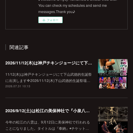
You can check my schedules and send me
messages.Thank you♪
フォロー
関連記事
2026/11/12(木)は神戸チキンジョージにて下山武徳的生誕祭に出演します♪
11/12(木)は神戸チキンジョージにて下山武徳的生誕祭
に出演します🔷2026/11/12(木)下山武徳的生誕祭場…
2026.07.31 10:13
2026/9/12(土)は松江の美保神社で『小泉八雲朗読のしらべ』
今年の松江の八雲は、9月12日に美保神社で行われる
ことになりました。タイトルは『奉納』◉チケット…