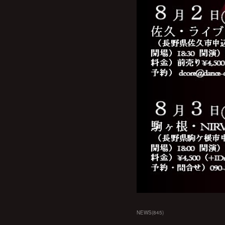
NEWS
(
845
)