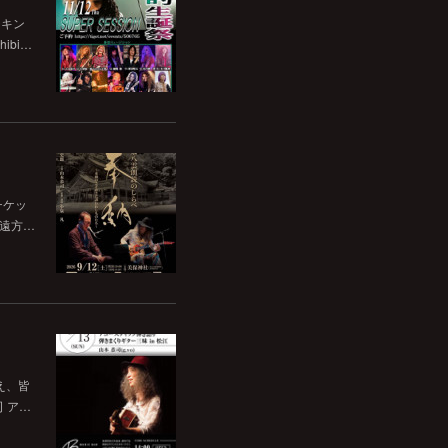
チキン
bi…
チケッ
。遠方…
いえ、皆
司 ア…