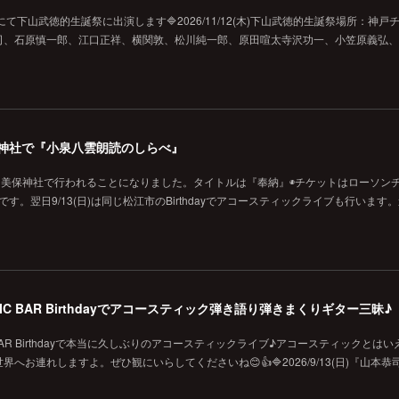
ジにて下山武徳的生誕祭に出演します🔷2026/11/12(木)下山武徳的生誕祭場所：神戸
、石原慎一郎、江口正祥、横関敦、松川純一郎、原田喧太寺沢功一、小笠原義弘、hi
の美保神社で『小泉八雲朗読のしらべ』
に美保神社で行われることになりました。タイトルは『奉納』◉チケットはローソン
です。翌日9/13(日)は同じ松江市のBirthdayでアコースティックライブも行います
MUSIC BAR Birthdayでアコースティック弾き語り弾きまくりギター三昧♪
SIC BAR Birthdayで本当に久しぶりのアコースティックライブ♪アコースティックとは
お連れしますよ。ぜひ観にいらしてくださいね😊👍🔷2026/9/13(日)『山本恭