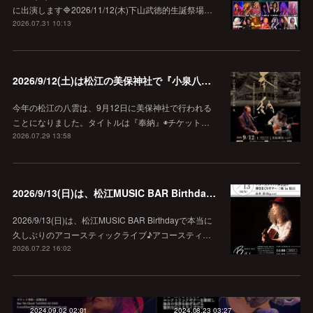
に出演します🔷2026/11/12(木)下山武徳的生誕祭場…
2026.07.31 10:13
2026/9/12(土)は松江の美保神社で『小泉八雲朗読のしらべ』
今年の松江の八雲は、9月12日に美保神社で行われる
ことになりました。タイトルは『奉納』◉チケット…
2026.07.29 13:58
2026/9/13(日)は、松江MUSIC BAR Birthdayでアコースティック弾き語り弾きまくりギター三昧♪
2026/9/13(日)は、松江MUSIC BAR Birthdayで本当に
久しぶりのアコースティックライブ♪アコースティ…
2026.07.22 16:02
2024.09.02 02:01
2024.08.23 03:27