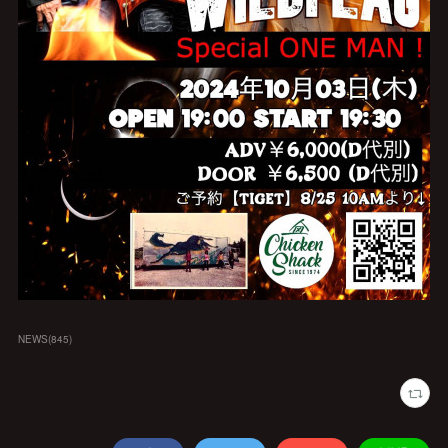
NEWS
(
845
)