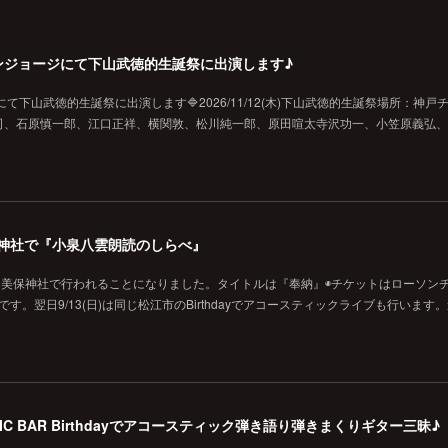
戸チキンジョージにて下山武徳的生誕祭に出演します♪
ジにて下山武徳的生誕祭に出演します🔷2026/11/12(木)下山武徳的生誕祭場所：神戸
、石原慎一郎、江口正祥、横関敦、松川純一郎、原田喧太寺沢功一、小笠原義弘、hi
の美保神社で『小泉八雲朗読のしらべ』
に美保神社で行われることになりました。タイトルは『奉納』◉チケットはローソン
です。翌日9/13(日)は同じ松江市のBirthdayでアコースティックライブも行います
MUSIC BAR Birthdayでアコースティック弾き語り弾きまくりギター三昧♪