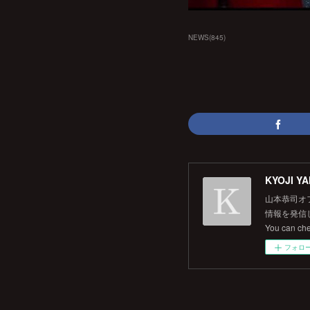
NEWS
(
845
)
KYOJI YA
山本恭司オ
情報を発信して
You can ch
フォロ