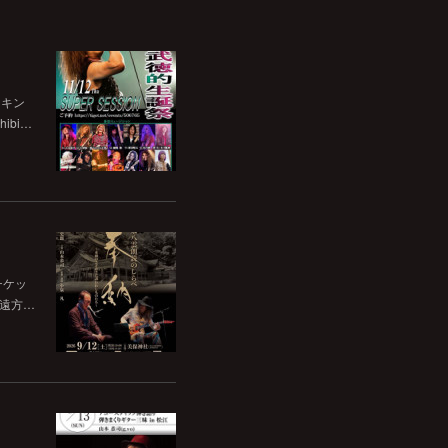
チキン
bi…
チケッ
。遠方…