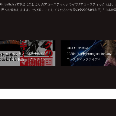
SIC BAR Birthdayで本当に久しぶりのアコースティックライブ♪アコースティックとは
お連れしますよ。ぜひ観にいらしてくださいね😊👍🔷2026/9/13(日)『山本恭
2024.11.02 09:50
ング・ギター創刊編集長／山本隆士の初自
2025/1/11(土)はmagical fant
ーマン」先行販売トーク＆サイン…
コースティックライブ♪