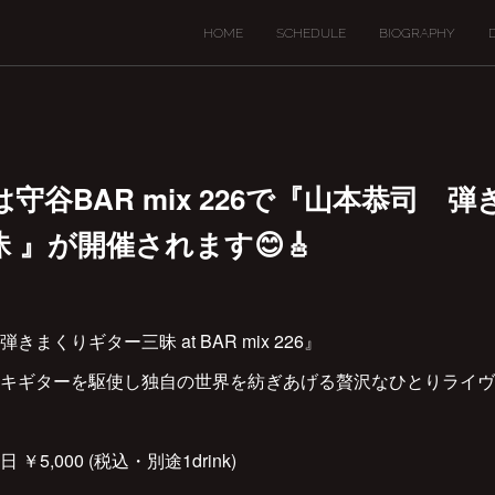
HOME
SCHEDULE
BIOGRAPHY
(日) は守谷BAR mix 226で『山本恭司
 』が開催されます😊🎸
まくりギター三昧 at BAR mix 226』
キギターを駆使し独自の世界を紡ぎあげる贅沢なひとりライヴ
日 ￥5,000 (税込・別途1drink)