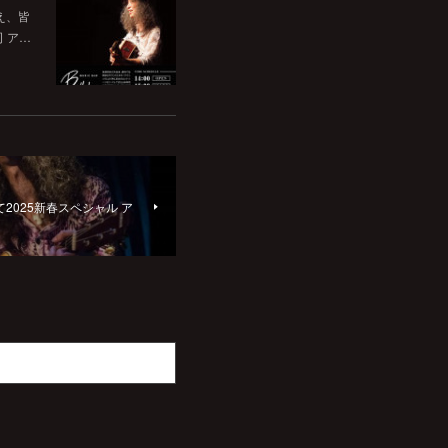
いえ、皆
司 ア…
asyにて2025新春スペシャル ア