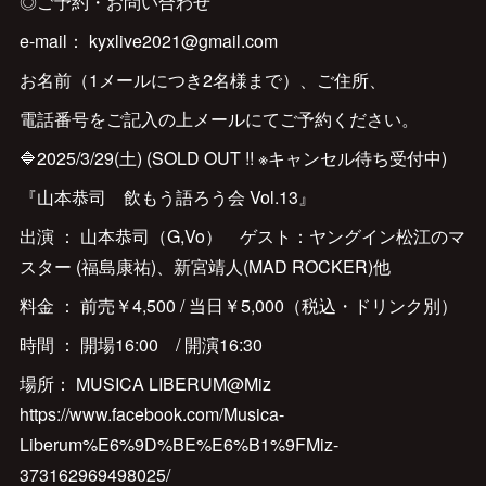
◎ご予約・お問い合わせ
e-mail： kyxlive2021@gmail.com
お名前（1メールにつき2名様まで）、ご住所、
電話番号をご記入の上メールにてご予約ください。
🔷2025/3/29(土) (SOLD OUT !! ※キャンセル待ち受付中)
『山本恭司 飲もう語ろう会 Vol.13』
出演 ： 山本恭司（G,Vo） ゲスト：ヤングイン松江のマ
スター (福島康祐)、新宮靖人(MAD ROCKER)他
料金 ： 前売￥4,500 / 当日￥5,000（税込・ドリンク別）
時間 ： 開場16:00 / 開演16:30
場所： MUSICA LIBERUM@Miz
https://www.facebook.com/Musica-
Liberum%E6%9D%BE%E6%B1%9FMiz-
373162969498025/