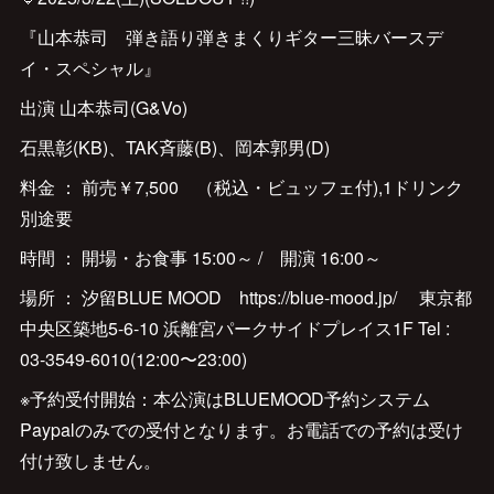
『山本恭司 弾き語り弾きまくりギター三昧バースデ
イ・スペシャル』
出演 山本恭司(G&Vo)
石黒彰(KB)、TAK斉藤(B)、岡本郭男(D)
料金 ： 前売￥7,500 （税込・ビュッフェ付),1ドリンク
別途要
時間 ： 開場・お食事 15:00～ / 開演 16:00～
場所 ： 汐留BLUE MOOD https://blue-mood.jp/ 東京都
中央区築地5-6-10 浜離宮パークサイドプレイス1F Tel :
‪03-3549-6010‬(12:00〜23:00)
※予約受付開始：本公演はBLUEMOOD予約システム
Paypalのみでの受付となります。お電話での予約は受け
付け致しません。