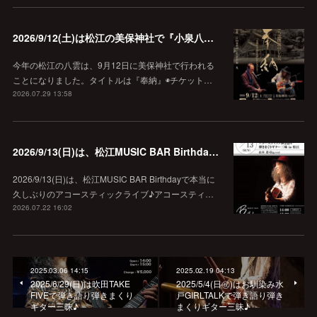
2026/9/12(土)は松江の美保神社で『小泉八雲朗読のしらべ』
今年の松江の八雲は、9月12日に美保神社で行われる
ことになりました。タイトルは『奉納』◉チケット…
2026.07.29 13:58
2026/9/13(日)は、松江MUSIC BAR Birthdayでアコースティック弾き語り弾きまくりギター三昧♪
2026/9/13(日)は、松江MUSIC BAR Birthdayで本当に
久しぶりのアコースティックライブ♪アコースティ…
2026.07.22 16:02
2025.03.06 14:15
2025.02.19 04:13
2025/6/29(日)は吹田TAKE
2025/5/4(日㊗️)はお馴染み水
FIVEで弾き語り弾きまくり
戸GIRLTALKで弾き語り弾き
ギター三昧♪
まくりギター三昧♪