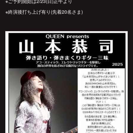
※ご予約開始は2/23(日)正午より
※終演後打ち上げ有り(先着20名さま)