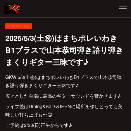
2025.02.22 15:39
2025/5/3(土㊗️)はまちポレいわき
B1プラスで山本恭司弾き語り弾き
まくりギター三昧です♪
GKW 5/3(土㊗️)はまちポレいわきB1プラスで山本恭司弾
き語り弾きまくりギター三昧です♪
広々とした会場に最高のギターサウンドを響かせます♪
ライブ後はDining&Bar QUEENに場所を移しとっても美
味しい打ち上げも〜😋
ご予約は2/23(日)正午からです♪