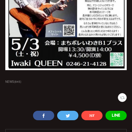
NEWS
(
845
)