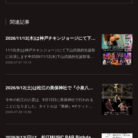
関連記事
2026/11/12(木)は神戸チキンジョージにて下山武徳的生誕祭に出演します♪
11/12(木)は神戸チキンジョージにて下山武徳的生誕祭
に出演します🔷2026/11/12(木)下山武徳的生誕祭場…
2026.07.31 10:13
2026/9/12(土)は松江の美保神社で『小泉八雲朗読のしらべ』
今年の松江の八雲は、9月12日に美保神社で行われる
ことになりました。タイトルは『奉納』◉チケット…
2026.07.29 13:58
2026/9/13(日)は、松江MUSIC BAR Birthdayでアコースティック弾き語り弾きまくりギター三昧♪