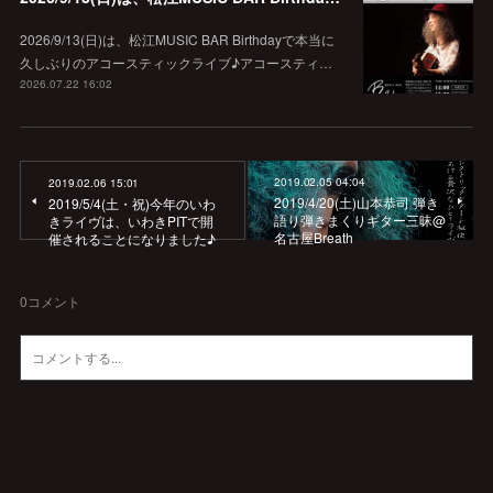
2026/9/13(日)は、松江MUSIC BAR Birthdayで本当に
久しぶりのアコースティックライブ♪アコースティ…
2026.07.22 16:02
2019.02.05 04:04
2019.02.06 15:01
2019/4/20(土)山本恭司 弾き
2019/5/4(土・祝)今年のいわ
語り弾きまくりギター三昧@
きライヴは、いわきPITで開
名古屋Breath
催されることになりました♪
0
コメント