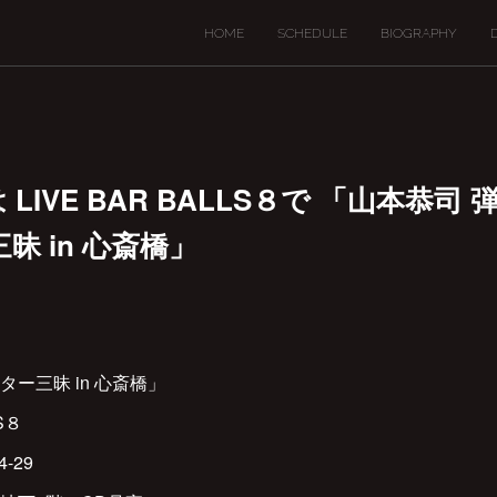
HOME
SCHEDULE
BIOGRAPHY
(土)は LIVE BAR BALLS８で 「山本
昧 in 心斎橋」
ー三昧 in 心斎橋」
S８
-29