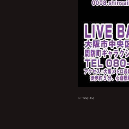
NEWS
(
845
)