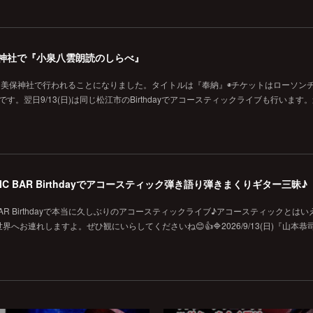
の美保神社で『小泉八雲朗読のしらべ』
に美保神社で行われることになりました。タイトルは『奉納』◉チケットはローソン
です。翌日9/13(日)は同じ松江市のBirthdayでアコースティックライブも行います
MUSIC BAR Birthdayでアコースティック弾き語り弾きまくりギター三昧♪
SIC BAR Birthdayで本当に久しぶりのアコースティックライブ♪アコースティックとは
お連れしますよ。ぜひ観にいらしてくださいね😊👍🔷2026/9/13(日)『山本恭