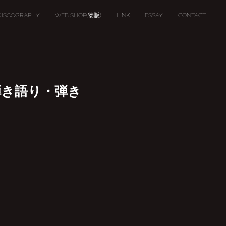
DISCOGRAPHY
WEB SHOP(物販)
LINK
ESSAY
CONTACT
恭司 弾き語り・弾き