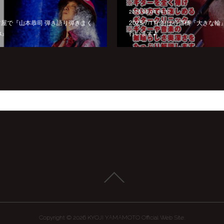
2025.06.04 14:12
 は名古屋で『山本恭司 弾き語り弾きまく
2025/7/11(金)は心斎橋『大き
k』
行います♪
Copyright ©
2026
KYOJI YAMAMOTO Official Web Site
.