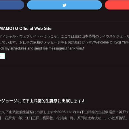
MAMOTO Official Web Site
フィシャル・ウェブサイトへようこそ。ここでは主に山本恭司のライヴスケジュール
います。お仕事の依頼やメッセージ等もお気軽にどうぞ♪Welcome to Kyoji Yamamoto's 
eck my schedules and send me messages.Thank you♪
ー
戸チキンジョージにて下山武徳的生誕祭に出演します♪
ジにて下山武徳的生誕祭に出演します🔷2026/11/12(木)下山武徳的生誕祭場所：神戸
、石原慎一郎、江口正祥、横関敦、松川純一郎、原田喧太寺沢功一、小笠原義弘、hi