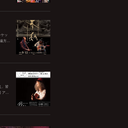
チケッ
。遠方…
いえ、皆
司 ア…