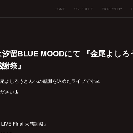
HOME
SCHEDULE
BIOGRAPHY
7(水)は汐留BLUE MOODにて 『金尾よ
 大感謝祭』
尾よしろうさんへの感謝を込めたライブです🙏
ださい🎸
VE Final 大感謝祭』