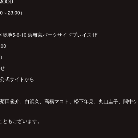
MOOD
:00～23:00）
央区築地5-6-10 浜離宮パークサイドプレイス1F
:00
途）
せ
OD公式サイトから
菊田俊介、白浜久、高橋マコト、松下年見、丸山圭子、間中ケ
こともございます。