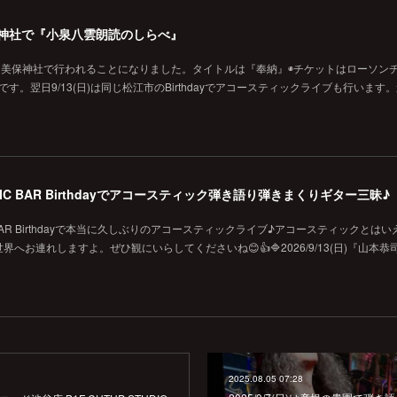
の美保神社で『小泉八雲朗読のしらべ』
に美保神社で行われることになりました。タイトルは『奉納』◉チケットはローソン
です。翌日9/13(日)は同じ松江市のBirthdayでアコースティックライブも行います
MUSIC BAR Birthdayでアコースティック弾き語り弾きまくりギター三昧♪
SIC BAR Birthdayで本当に久しぶりのアコースティックライブ♪アコースティックとは
お連れしますよ。ぜひ観にいらしてくださいね😊👍🔷2026/9/13(日)『山本恭
2025.08.05 07:28