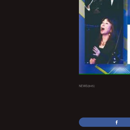
NEWS
(
845
)