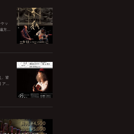
チケッ
。遠方…
いえ、皆
司 ア…