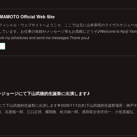
MAMOTO Official Web Site
フィシャル・ウェブサイトへようこそ。ここでは主に山本恭司のライヴスケジュール
います。お仕事の依頼やメッセージ等もお気軽にどうぞ♪Welcome to Kyoji Yamamoto's 
eck my schedules and send me messages.Thank you♪
ー
戸チキンジョージにて下山武徳的生誕祭に出演します♪
ジにて下山武徳的生誕祭に出演します🔷2026/11/12(木)下山武徳的生誕祭場所：神戸
、石原慎一郎、江口正祥、横関敦、松川純一郎、原田喧太寺沢功一、小笠原義弘、hi