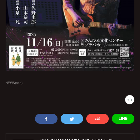
NEWS
(
845
)