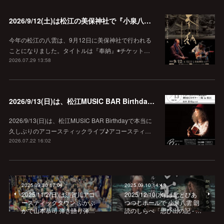
2026/9/12(土)は松江の美保神社で『小泉八雲朗読のしらべ』
今年の松江の八雲は、9月12日に美保神社で行われる
ことになりました。タイトルは『奉納』◉チケット…
2026.07.29 13:58
2026/9/13(日)は、松江MUSIC BAR Birthdayでアコースティック弾き語り弾きまくりギター三昧♪
2026/9/13(日)は、松江MUSIC BAR Birthdayで本当に
久しぶりのアコースティックライブ♪アコースティ…
2026.07.22 16:02
2025.09.30 17:04
2025.09.10 14:48
2025/11/2(日)は須賀川アコ
2025/12/10(水) は北とぴあ
ースティックタウン ぷかぷ
つつじホールで 小泉八雲 朗
かで山本恭司 弾き語り弾…
読のしらべ「思ひ出の記 - …