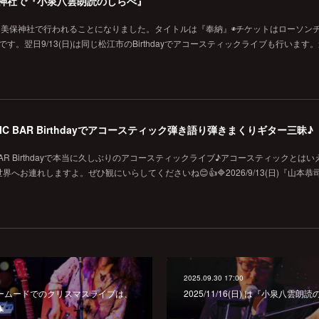
の美保神社で『小泉八雲朗読のしらべ』
に美保神社で行われることになりました。タイトルは『奉納』◉チケットはローソン
です。翌日9/13(日)は同じ松江市のBirthdayでアコースティックライブも行います
MUSIC BAR Birthdayでアコースティック弾き語り弾きまくりギター三昧♪
SIC BAR Birthdayで本当に久しぶりのアコースティックライブ♪アコースティックとは
お連れしますよ。ぜひ観にいらしてくださいね😊👍🔷2026/9/13(日)『山本恭
2025.09.30 17:00
汐留ブルームードでのクリスマスライブは、
2025/11/16(日) は『小泉八雲
