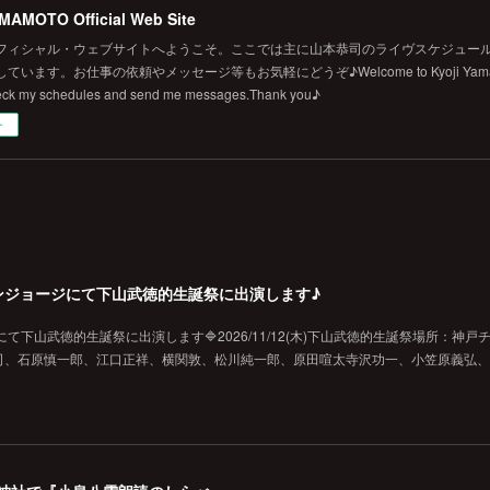
MAMOTO Official Web Site
フィシャル・ウェブサイトへようこそ。ここでは主に山本恭司のライヴスケジュール
います。お仕事の依頼やメッセージ等もお気軽にどうぞ♪Welcome to Kyoji Yamamoto's 
eck my schedules and send me messages.Thank you♪
ー
戸チキンジョージにて下山武徳的生誕祭に出演します♪
ジにて下山武徳的生誕祭に出演します🔷2026/11/12(木)下山武徳的生誕祭場所：神戸
、石原慎一郎、江口正祥、横関敦、松川純一郎、原田喧太寺沢功一、小笠原義弘、hi