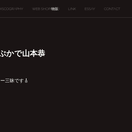
DISCOGRAPHY
WEB SHOP(物販)
LINK
ESSAY
CONTACT
ぷかぷかで山本恭
ー三昧です🎸