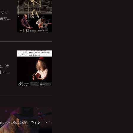
チケッ
。遠方…
いえ、皆
司 ア…
朗読のしらべ 松江公演』です♪