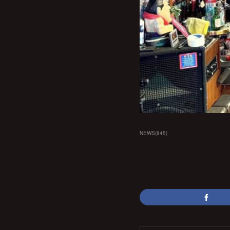
NEWS
(
845
)