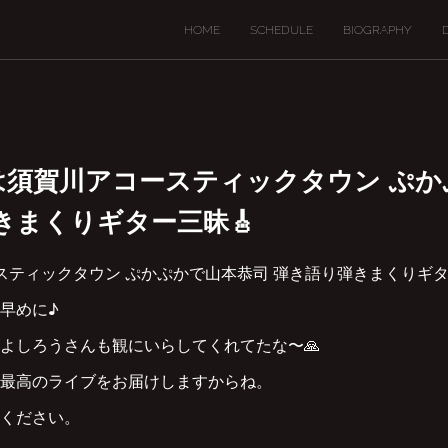
HOME
SCHEDULE
BIOGRAPHY
2(日)は須賀川アコースティックタウン 
きまくりギター三昧🎸
コースティックタウン ぷかぷかで山本恭司 弾き語り弾きまくりギタ
早めに♪
よしろうさんも観にいらしてくれてたな〜🙏
最高のライブをお届けしますからね。
ください。