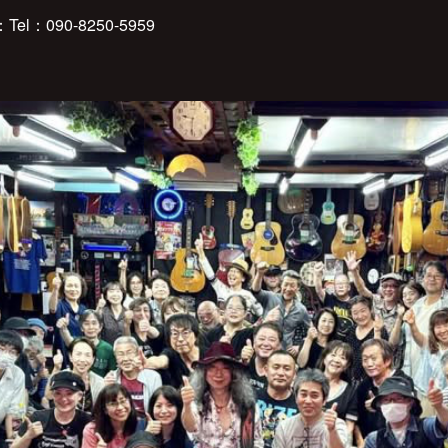
：090-8250-5959