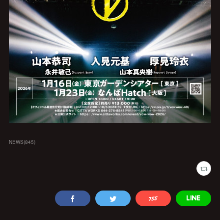
NEWS
(
845
)