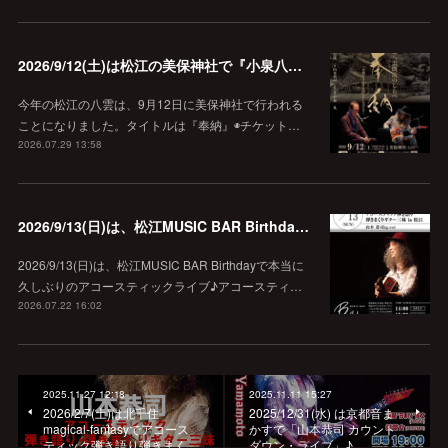
2026/9/12(土)は松江の美保神社で『小泉八雲朗読のしらべ』
今年の松江の八雲は、9月12日に美保神社で行われる
ことになりました。タイトルは『奉納』◉チケット…
2026.07.29 13:58
2026/9/13(日)は、松江MUSIC BAR Birthdayでアコースティック弾き語り弾きまくりギター三昧♪
2026/9/13(日)は、松江MUSIC BAR Birthdayで本当に
久しぶりのアコースティックライブ♪アコースティ…
2026.07.22 16:02
2025.11.27 12:18
2025.11.11 15:27
2026/2/7(土)は北千住
2025/12/31(水) は京都音ま
magical-fantasyでアコース
かすで「山本恭司 カウント
ティック弾き語り弾きまく…
ダウン・ライブ」♪