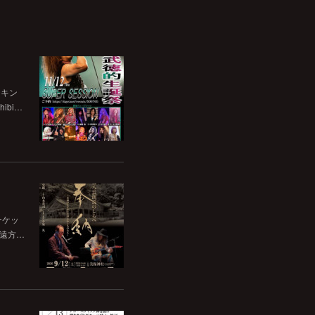
チキン
bi…
チケッ
。遠方…