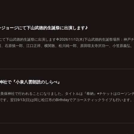
戸チキンジョージにて下山武徳的生誕祭に出演します♪
ジにて下山武徳的生誕祭に出演します🔷2026/11/12(木)下山武徳的生誕祭場所：神戸
、石原慎一郎、江口正祥、横関敦、松川純一郎、原田喧太寺沢功一、小笠原義弘、hi
の美保神社で『小泉八雲朗読のしらべ』
に美保神社で行われることになりました。タイトルは『奉納』◉チケットはローソン
です。翌日9/13(日)は同じ松江市のBirthdayでアコースティックライブも行います