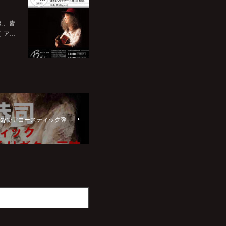
いえ、皆
司 ア…
fantasyでアコースティック弾