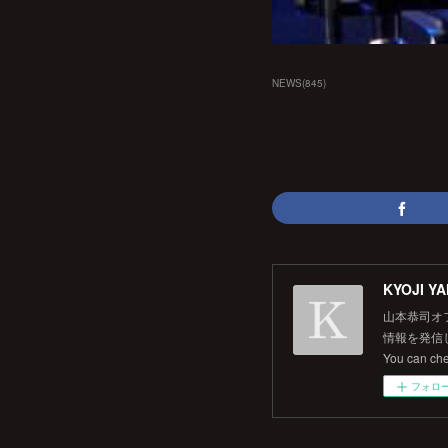
NEWS
(
845
)
KYOJI YA
山本恭司オ
情報を発信して
You can ch
フォロ