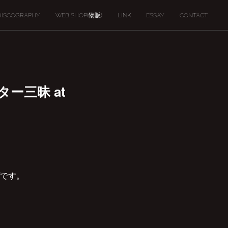
DISCOGRAPHY
WEB SHOP(物販)
LINK
ESSAY
CONTACT
ター三昧 at
です。