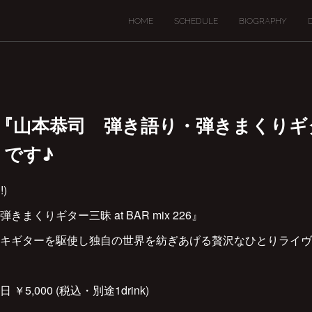
HOME
SCHEDULE
BIOGRAPHY
(日)は『山本恭司 弾き語り・弾きまくりギ
6』です♪
!)
まくりギター三昧 at BAR mix 226』
キギターを駆使し独自の世界を紡ぎあげる贅沢なひとりライヴ
日 ￥5,000 (税込・別途1drink)