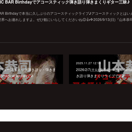
MUSIC BAR Birthdayでアコースティック弾き語り弾きまくりギター三昧♪
SIC BAR Birthdayで本当に久しぶりのアコースティックライブ♪アコースティックとは
お連れしますよ。ぜひ観にいらしてくださいね😊👍🔷2026/9/13(日)『山本恭
2025.11.27 12:18
本恭司 アコースティック弾き語り・弾きま
2026/2/7(土)は北千住magical-
ical fantasyで♪
き語り弾きまくりライブです♪