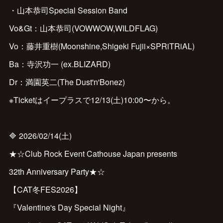
・山本恭司Special Session Band
Vo&Gt：山本恭司(VOWWOW,WILDFLAG)
Vo：藤井重樹(Moonshine,Shigeki Fujii×SPRiTRiAL)
Ba：寺沢功一 (ex.BLIZARD)
Dr：満園英二(The Dust'n'Bonez)
※Ticketはイープラスで12/13(土)10:00〜から。
🔷 2026/02/14(土)
★☆Club Rock Event Cathouse Japan presents
32th Anniversary Party★☆
【CAT冬FES2026】
『Valentine's Day Special Night』