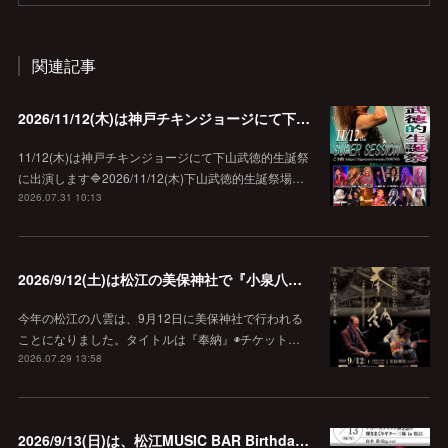
関連記事
2026/11/12(木)は神戸チキンジョージにて下山武徳的生誕祭に出演します♪
11/12(木)は神戸チキンジョージにて下山武徳的生誕祭
に出演します🔷2026/11/12(木)下山武徳的生誕祭場…
2026.07.31 10:13
2026/9/12(土)は松江の美保神社で『小泉八雲朗読のしらべ』
今年の松江の八雲は、9月12日に美保神社で行われる
ことになりました。タイトルは『奉納』◉チケット…
2026.07.29 13:58
2026/9/13(日)は、松江MUSIC BAR Birthdayでアコースティック弾き語り弾きまくりギター三昧♪