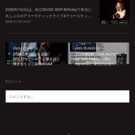
2026/9/13(日)は、松江MUSIC BAR Birthdayで本当に
久しぶりのアコースティックライブ♪アコースティ…
2026.07.22 16:02
2025.12.14 01:00
2025.12.05 03:00
2026/3/8(日)は名古屋
VOW WOW『THE RETURN
BREATHでシャラと弾き語り
OF THE KING』（Blu-
弾きまくり三味special♪
ray+2CD）発売のお知ら…
0
コメント