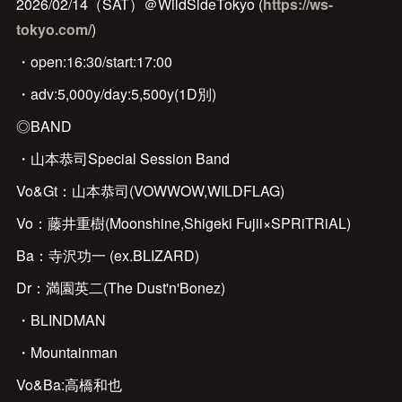
2026/02/14（SAT）＠WildSideTokyo (
https://ws-
tokyo.com/
)
・open:16:30/start:17:00
・adv:5,000y/day:5,500y(1D別)
◎BAND
・山本恭司Special Session Band
Vo&Gt：山本恭司(VOWWOW,WILDFLAG)
Vo：藤井重樹(Moonshine,Shigeki Fujii×SPRiTRiAL)
Ba：寺沢功一 (ex.BLIZARD)
Dr：満園英二(The Dust'n'Bonez)
・BLINDMAN
・Mountainman
Vo&Ba:高橋和也