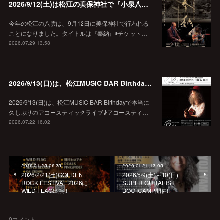
2026/9/12(土)は松江の美保神社で『小泉八雲朗読のしらべ』
今年の松江の八雲は、9月12日に美保神社で行われる
ことになりました。タイトルは『奉納』◉チケット…
2026.07.29 13:58
2026/9/13(日)は、松江MUSIC BAR Birthdayでアコースティック弾き語り弾きまくりギター三昧♪
2026/9/13(日)は、松江MUSIC BAR Birthdayで本当に
久しぶりのアコースティックライブ♪アコースティ…
2026.07.22 16:02
2026.01.25 06:35
2026.01.21 13:05
2026/2/21(土)GOLDEN
2026/5/9(土)～10(日)
ROCK FESTIVAL 2026に
SUPER GUITARIST
WILD FLAG出演!!
BOOTCAMP開催!!
0
コメント