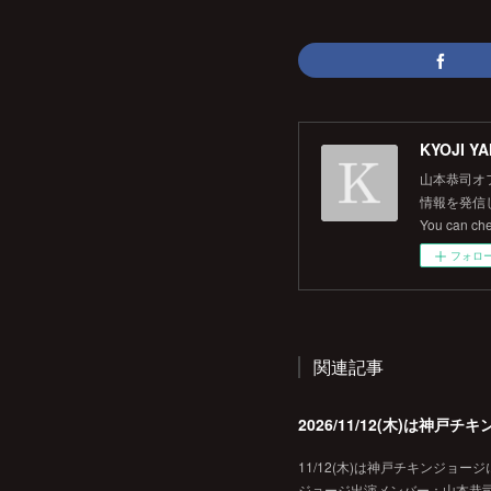
KYOJI YA
山本恭司オ
情報を発信して
You can ch
フォロ
関連記事
2026/11/12(木)は神
11/12(木)は神戸チキンジョー
ジョージ出演メンバー：山本恭司