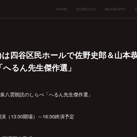
HOME
SCHEDULE
BIOGRAPHY
3(月祝)は四谷区民ホールで佐野史郎＆山
「へるん先生傑作選」
泉八雲朗読のしらべ「へるん先生傑作選」
開演（13:30開場）～16:30終演予定