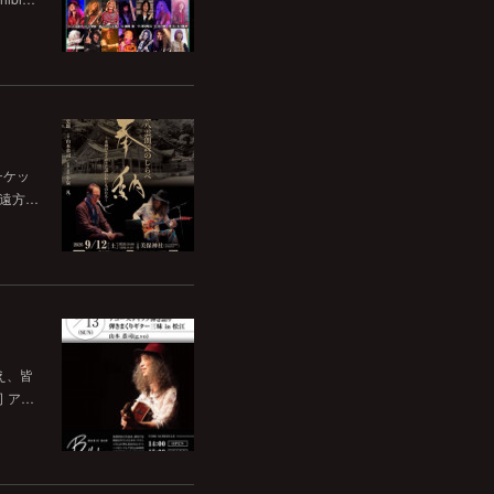
チケッ
。遠方…
いえ、皆
司 ア…