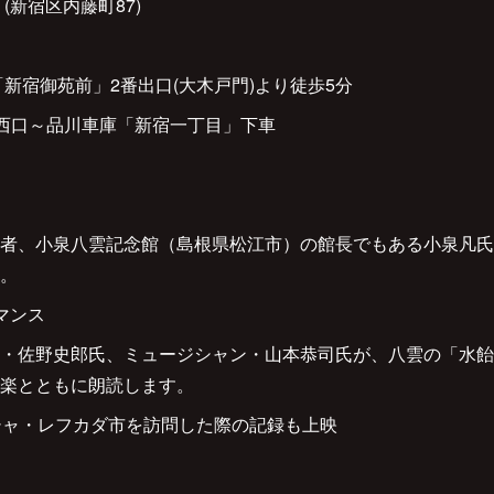
(新宿区内藤町87)
新宿御苑前」2番出口(大木戸門)より徒歩5分
宿駅西口～品川車庫「新宿一丁目」下車
者、小泉八雲記念館（島根県松江市）の館長でもある小泉凡氏
。
マンス
・佐野史郎氏、ミュージシャン・山本恭司氏が、八雲の「水飴
楽とともに朗読します。
シャ・レフカダ市を訪問した際の記録も上映