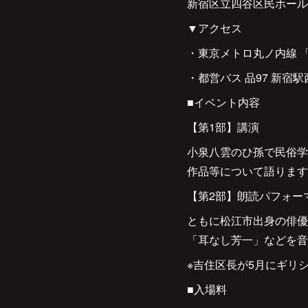
新宿区立四谷区民ホール 
▼アクセス
・東京メトロ丸ノ内線 「
・都営バス 品97 新
■イベント内容
【第1部】講演
小泉八雲のひ孫で民俗学
作品等について語ります
【第2部】朗読パフォー
ともに松江市出身の俳優
「耳なし芳一」などを音
※吉住区長が5月にギリ
■入場料