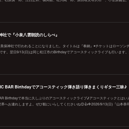
の美保神社で『小泉八雲朗読のしらべ』
に美保神社で行われることになりました。タイトルは『奉納』◉チケットはローソン
です。翌日9/13(日)は同じ松江市のBirthdayでアコースティックライブも行います
MUSIC BAR Birthdayでアコースティック弾き語り弾きまくりギター三昧♪
SIC BAR Birthdayで本当に久しぶりのアコースティックライブ♪アコースティックとは
お連れしますよ。ぜひ観にいらしてくださいね😊👍🔷2026/9/13(日)『山本恭