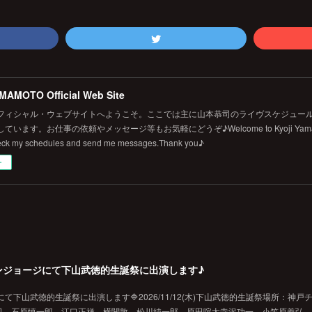
MAMOTO Official Web Site
フィシャル・ウェブサイトへようこそ。ここでは主に山本恭司のライヴスケジュール
います。お仕事の依頼やメッセージ等もお気軽にどうぞ♪Welcome to Kyoji Yamamoto's 
eck my schedules and send me messages.Thank you♪
ー
戸チキンジョージにて下山武徳的生誕祭に出演します♪
ジにて下山武徳的生誕祭に出演します🔷2026/11/12(木)下山武徳的生誕祭場所：神戸
、石原慎一郎、江口正祥、横関敦、松川純一郎、原田喧太寺沢功一、小笠原義弘、hi