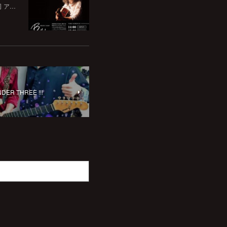
司 ア…
R THREE !!!