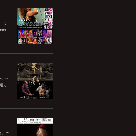
チキン
bi…
チケッ
。遠方…
いえ、皆