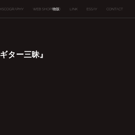
DISCOGRAPHY
WEB SHOP(物販)
LINK
ESSAY
CONTACT
くりギター三昧』