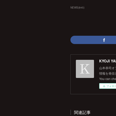
NEWS
(
845
)
KYOJI YA
山本恭司オ
情報を発信して
You can ch
フォロ
関連記事