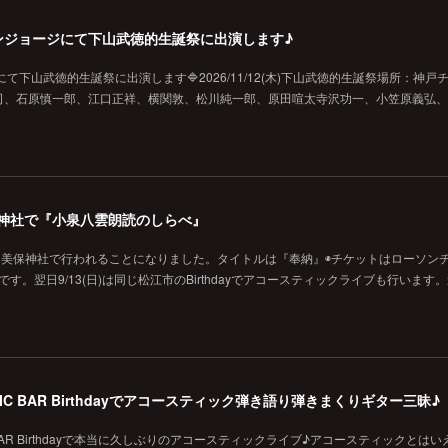
戸チキンジョージにて下山武徳的生誕祭に出演します♪
ジにて下山武徳的生誕祭に出演します🔷2026/11/12(木)下山武徳的生誕祭場所：神戸
、石原慎一郎、江口正祥、横関敦、松川純一郎、原田喧太寺沢功一、小笠原義弘、hi
の美保神社で『小泉八雲朗読のしらべ』
に美保神社で行われることになりました。タイトルは『奉納』◉チケットはローソン
です。翌日9/13(日)は同じ松江市のBirthdayでアコースティックライブも行います
MUSIC BAR Birthdayでアコースティック弾き語り弾きまくりギター三昧♪
SIC BAR Birthdayで本当に久しぶりのアコースティックライブ♪アコースティックとは