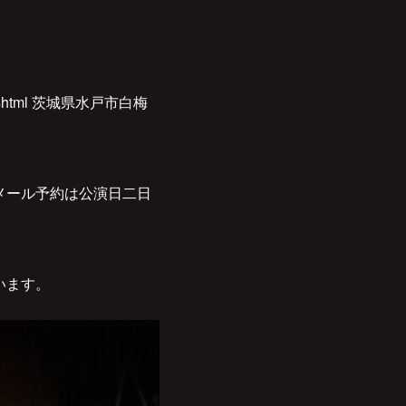
ex.shtml 茨城県水戸市白梅
ail/（メール予約は公演日二日
ざいます。