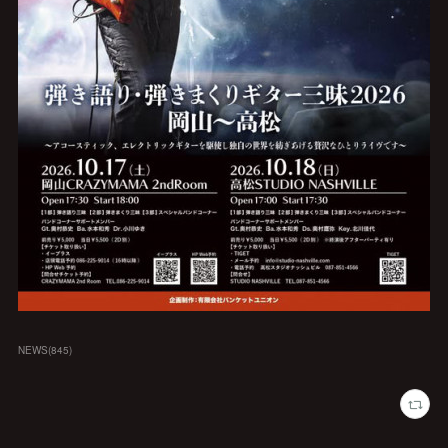
NEWS
(
845
)