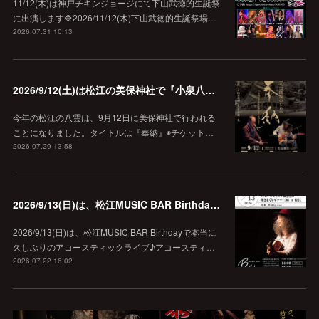
11/12(木)は神戸チキンジョージにて下山武徳的生誕祭
に出演します🔷2026/11/12(木)下山武徳的生誕祭場…
2026.07.31 10:13
2026/9/12(土)は松江の美保神社で『小泉八雲朗読のしらべ』
今年の松江の八雲は、9月12日に美保神社で行われる
ことになりました。タイトルは『奉納』◉チケット…
2026.07.29 13:58
2026/9/13(日)は、松江MUSIC BAR Birthdayでアコースティック弾き語り弾きまくりギター三昧♪
2026/9/13(日)は、松江MUSIC BAR Birthdayで本当に
久しぶりのアコースティックライブ♪アコースティ…
2026.07.22 16:02