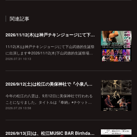
関連記事
2026/11/12(木)は神戸チキンジョージにて下山武徳的生誕祭に出演します♪
11/12(木)は神戸チキンジョージにて下山武徳的生誕祭
に出演します🔷2026/11/12(木)下山武徳的生誕祭場…
2026.07.31 10:13
2026/9/12(土)は松江の美保神社で『小泉八雲朗読のしらべ』
今年の松江の八雲は、9月12日に美保神社で行われる
ことになりました。タイトルは『奉納』◉チケット…
2026.07.29 13:58
2026/9/13(日)は、松江MUSIC BAR Birthdayでアコースティック弾き語り弾きまくりギター三昧♪