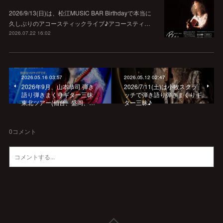
2026/9/13(日)は、松江MUSIC BAR Birthdayで本当に
久しぶりのアコースティックライブ♪アコースティ…
2026.07.22 16:02
2026.05.16 03:57
2026.05.12 02:47
2026年9月、山本恭司 弾き
2026/7/11(土)は小牧スクラ
語り弾きまくりギター三昧
ッチで弾き語り弾きまくりギ
東北ツアー(仙台、盛岡、…
ター三昧♪
0
コメント