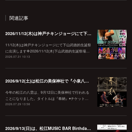
関連記事
2026/11/12(木)は神戸チキンジョージにて下山武徳的生誕祭に出演します♪
11/12(木)は神戸チキンジョージにて下山武徳的生誕祭
に出演します🔷2026/11/12(木)下山武徳的生誕祭場…
2026.07.31 10:13
2026/9/12(土)は松江の美保神社で『小泉八雲朗読のしらべ』
今年の松江の八雲は、9月12日に美保神社で行われる
ことになりました。タイトルは『奉納』◉チケット…
2026.07.29 13:58
2026/9/13(日)は、松江MUSIC BAR Birthdayでアコースティック弾き語り弾きまくりギター三昧♪