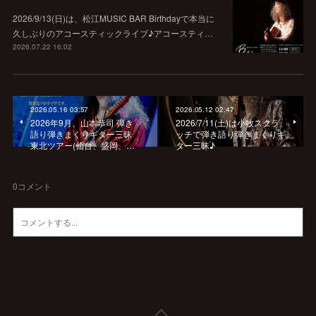
2026/9/13(日)は、松江MUSIC BAR Birthdayで本当に
久しぶりのアコースティックライブ♪アコースティ…
2026.07.22 16:02
2026.05.16 03:57
2026.05.12 02:47
2026年9月、山本恭司 弾き
2026/7/11(土)は小牧スクラ
語り弾きまくりギター三昧
ッチで弾き語り弾きまくりギ
東北ツアー(仙台、盛岡、…
ター三昧♪
0
コメント