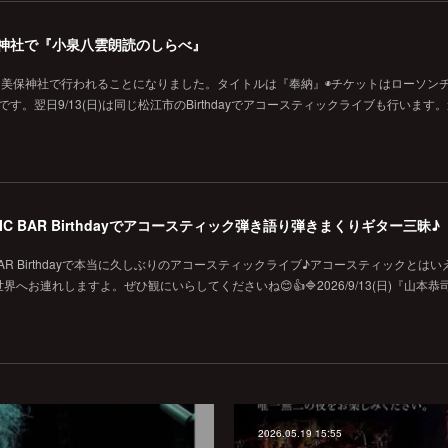
の美保神社で『小泉八雲朗読のしらべ』
に美保神社で行われることになりました。タイトルは『奉納』◉チケットはローソン
です。翌日9/13(日)は同じ松江市のBirthdayでアコースティックライブも行います
MUSIC BAR Birthdayでアコースティック弾き語り弾きまくりギター三昧♪
SIC BAR Birthdayで本当に久しぶりのアコースティックライブ♪アコースティックとは
お連れしますよ。ぜひ観にいらしてくださいね😊👍🔷2026/9/13(日)『山本恭
2026.05.19 15:55