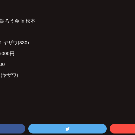
ろう会 in 松本
1 ヤザワ(830)
000円
00
9 (ヤザワ)