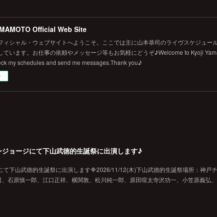
MAMOTO Official Web Site
フィシャル・ウェブサイトへようこそ。ここでは主に山本恭司のライヴスケジュール
います。お仕事の依頼やメッセージ等もお気軽にどうぞ♪Welcome to Kyoji Yamamoto's 
eck my schedules and send me messages.Thank you♪
ー
戸チキンジョージにて下山武徳的生誕祭に出演します♪
ジにて下山武徳的生誕祭に出演します🔷2026/11/12(木)下山武徳的生誕祭場所：神戸
、石原慎一郎、江口正祥、横関敦、松川純一郎、原田喧太寺沢功一、小笠原義弘、hi