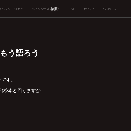
DISCOGRAPHY
WEB SHOP(物販)
LINK
ESSAY
CONTACT
で飲もう語ろう
せです。
(日)松本と回りますが、