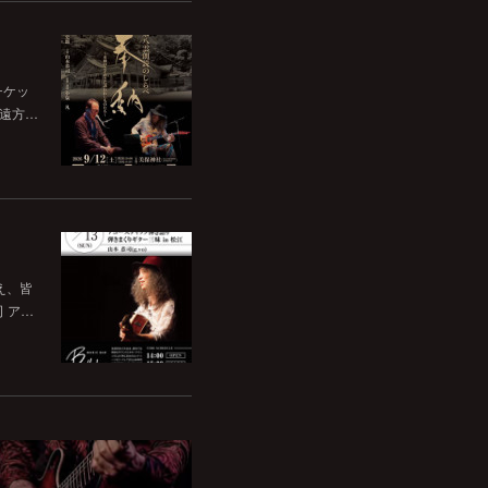
チケッ
。遠方…
いえ、皆
司 ア…