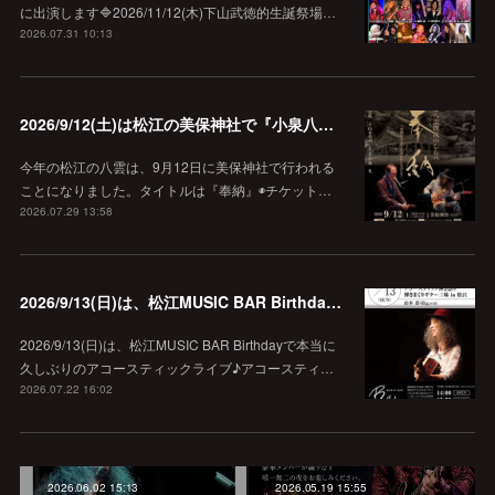
に出演します🔷2026/11/12(木)下山武徳的生誕祭場…
2026.07.31 10:13
2026/9/12(土)は松江の美保神社で『小泉八雲朗読のしらべ』
今年の松江の八雲は、9月12日に美保神社で行われる
ことになりました。タイトルは『奉納』◉チケット…
2026.07.29 13:58
2026/9/13(日)は、松江MUSIC BAR Birthdayでアコースティック弾き語り弾きまくりギター三昧♪
2026/9/13(日)は、松江MUSIC BAR Birthdayで本当に
久しぶりのアコースティックライブ♪アコースティ…
2026.07.22 16:02
2026.06.02 15:13
2026.05.19 15:55