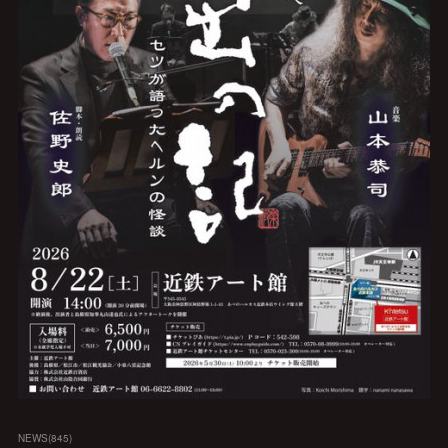
NEWS
(
845
)