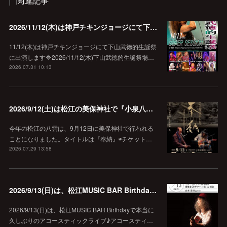
関連記事
2026/11/12(木)は神戸チキンジョージにて下山武徳的生誕祭に出演します♪
11/12(木)は神戸チキンジョージにて下山武徳的生誕祭
に出演します🔷2026/11/12(木)下山武徳的生誕祭場…
2026.07.31 10:13
2026/9/12(土)は松江の美保神社で『小泉八雲朗読のしらべ』
今年の松江の八雲は、9月12日に美保神社で行われる
ことになりました。タイトルは『奉納』◉チケット…
2026.07.29 13:58
2026/9/13(日)は、松江MUSIC BAR Birthdayでアコースティック弾き語り弾きまくりギター三昧♪
2026/9/13(日)は、松江MUSIC BAR Birthdayで本当に
久しぶりのアコースティックライブ♪アコースティ…