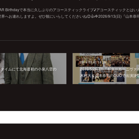
SIC BAR Birthdayで本当に久しぶりのアコースティックライブ♪アコースティックとは
お連れしますよ。ぜひ観にいらしてくださいね😊👍🔷2026/9/13(日)『山本恭
2019.03.21 16:26
幌ホットタイムにて北海道初の小泉八雲の
2019/5/26(日)『ギターカーニヴ
木村大＆山本恭司のDUOで出演決定