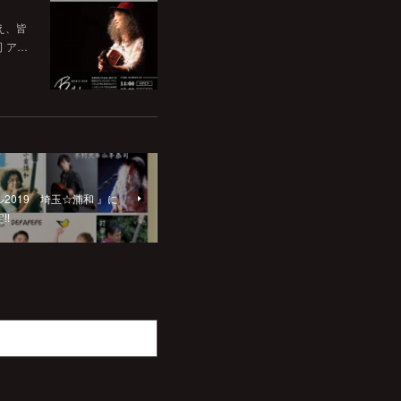
いえ、皆
司 ア…
ァル2019 埼玉☆浦和 』に
!!