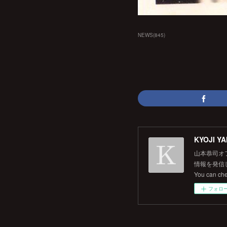
NEWS
(
845
)
KYOJI YA
山本恭司オ
情報を発信して
You can ch
フォロ