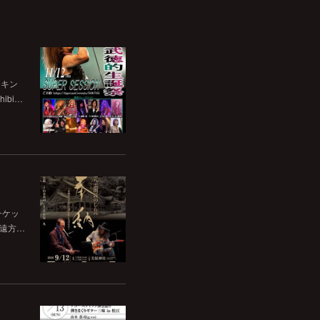
チキン
bi…
チケッ
。遠方…