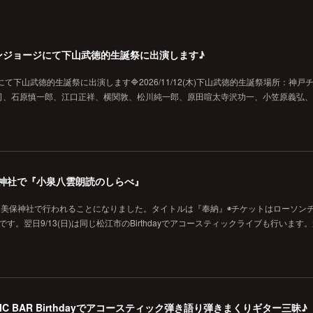
戸チキンジョージにて下山武徳的生誕祭に出演します♪
ジにて下山武徳的生誕祭に出演します🔷2026/11/12(木)下山武徳的生誕祭場所：神戸
、石原慎一郎、江口正祥、横関敦、松川純一郎、原田喧太寺沢功一、小笠原義弘、hi
の美保神社で『小泉八雲朗読のしらべ』
に美保神社で行われることになりました。タイトルは『奉納』◉チケットはローソン
です。翌日9/13(日)は同じ松江市のBirthdayでアコースティックライブも行います
MUSIC BAR Birthdayでアコースティック弾き語り弾きまくりギター三昧♪