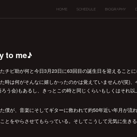
HOME
SCHEDULE
BIOGRAPHY
y to me♪
たチビ助が何と今日3月23日に63回目の誕生日を迎えること
た時は何がそんなに嬉しかったのかは覚えていませんが(笑)、今夜
語ろう会)もあるし、きっとこの時と同じくらいもしくはそれ以
た僕が、音楽にそしてギターに救われて約50年近い年月が流
ことをやらさせてもらっている。そしてこうして元気に生きる