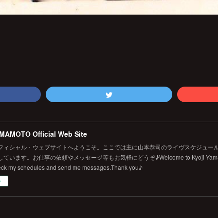
MAMOTO Official Web Site
フィシャル・ウェブサイトへようこそ。ここでは主に山本恭司のライヴスケジュール
います。お仕事の依頼やメッセージ等もお気軽にどうぞ♪Welcome to Kyoji Yamamoto's 
eck my schedules and send me messages.Thank you♪
ー