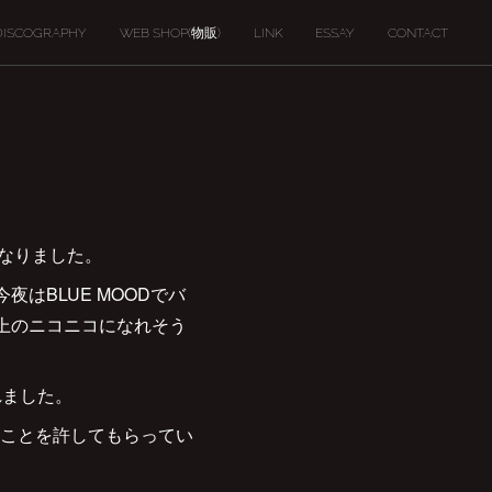
DISCOGRAPHY
WEB SHOP(物販)
LINK
ESSAY
CONTACT
になりました。
はBLUE MOODでバ
上のニコニコになれそう
れました。
ことを許してもらってい