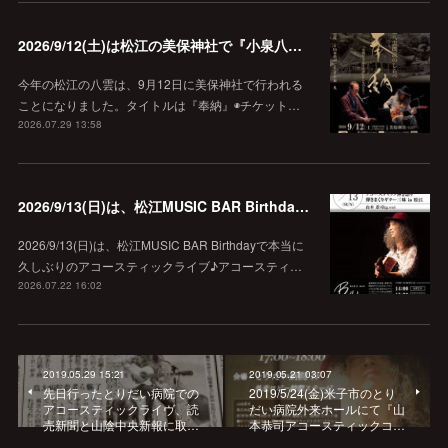
2026/9/12(土)は松江の美保神社で『小泉八雲朗読のしらべ』
今年の松江の八雲は、9月12日に美保神社で行われる
ことになりました。タイトルは『奉納』◉チケット…
2026.07.29 13:58
2026/9/13(日)は、松江MUSIC BAR Birthdayでアコースティック弾き語り弾きまくりギター三昧♪
2026/9/13(日)は、松江MUSIC BAR Birthdayで本当に
久しぶりのアコースティックライブ♪アコースティ…
2026.07.22 16:02
2019.05.29 15:21
2019.05.21 03:07
先日行ったとりだい病院での
2019/5/24(金)米子市のとり
アコースティックライヴ、読
だい病院外来ホールにて『山
売新聞と山陰中央新報に取…
本恭司アコースティックコ…