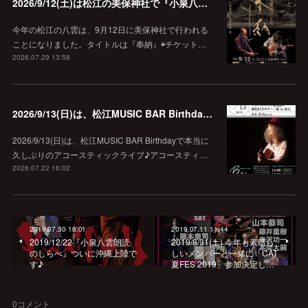
2026/9/12(土)は松江の美保神社で『小泉八雲朗読のしらべ』
今年の松江の八雲は、9月12日に美保神社で行われる
ことになりました。タイトルは『奉納』◉チケット…
2026.07.29 13:58
2026/9/13(日)は、松江MUSIC BAR Birthdayでアコースティック弾き語り弾きまくりギター三昧♪
2026/9/13(日)は、松江MUSIC BAR Birthdayで本当に
久しぶりのアコースティックライブ♪アコースティ…
2026.07.22 16:02
2019.07.30 16:01
2019.07.11 11:44
2019/12/22『小泉八雲朗読
2019/8/31(土) 今年も素晴ら
のしらべ』ついに沖縄上陸で
しいメンバーと一緒に「CAT
す♪
夏FES 2019」参加決定し…
0
コメント