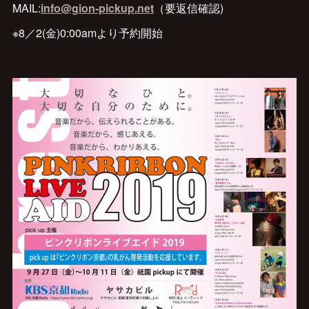
MAIL:
info@gion-pickup.net
（要返信確認)
※8／2(金)0:00amより予約開始