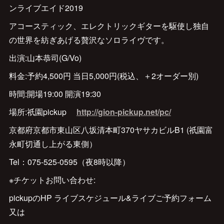
ンライブエイド2019
アコースティック、エレクトリックギターを駆使し独自
の世界を紡ぎあげる贅沢なソロライヴです。
出演:山本恭司(G/Vo)
料金:予約4,500円 当日5,000円(税込、＋2オーダー別)
時間:開場19:00 開演19:30
場所:祇園pickup
http://gion-pickup.net/pc/
京都府京都市東山区八坂清本町370ヤサカビルB1 (祇園富
永町切通し上がる東側）
Tel：075-525‐0595（夜8時以降）
※チケットお問い合わせ:
pickupのHP ライブスケジュール&ライブご予約フォーム
又は