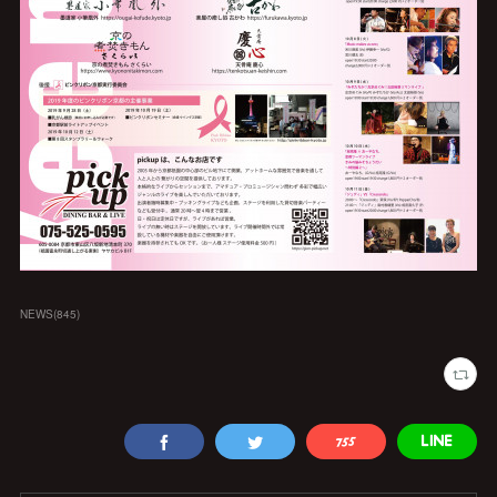
NEWS
(
845
)