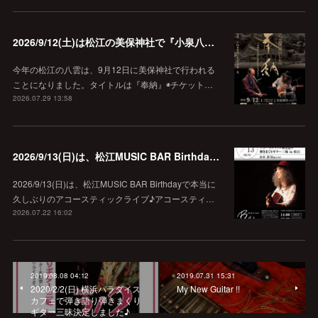
2026/9/12(土)は松江の美保神社で『小泉八雲朗読のしらべ』
今年の松江の八雲は、9月12日に美保神社で行われる
ことになりました。タイトルは『奉納』◉チケット…
2026.07.29 13:58
2026/9/13(日)は、松江MUSIC BAR Birthdayでアコースティック弾き語り弾きまくりギター三昧♪
2026/9/13(日)は、松江MUSIC BAR Birthdayで本当に
久しぶりのアコースティックライブ♪アコースティ…
2026.07.22 16:02
2019.08.08 04:12
2019.07.31 15:31
2020/2/2(日) 横浜パラダイス
My New Guitar !!
カフェで弾き語り弾きまくり
ギター三昧決定しました♪