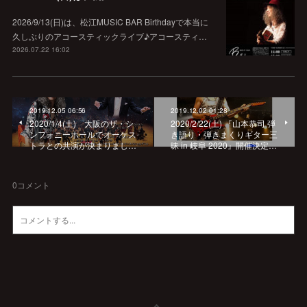
2026/9/13(日)は、松江MUSIC BAR Birthdayで本当に
久しぶりのアコースティックライブ♪アコースティ…
2026.07.22 16:02
2019.12.05 06:56
2019.12.02 01:28
2020/1/4(土) 大阪のザ・シ
2020/2/22(土) 『山本恭司 弾
ンフォニーホールでオーケス
き語り・弾きまくりギター三
トラとの共演が決まりまし…
昧 in 岐阜 2020』開催決定…
0
コメント