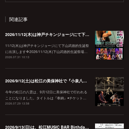
関連記事
2026/11/12(木)は神戸チキンジョージにて下山武徳的生誕祭に出演します♪
11/12(木)は神戸チキンジョージにて下山武徳的生誕祭
に出演します🔷2026/11/12(木)下山武徳的生誕祭場…
2026.07.31 10:13
2026/9/12(土)は松江の美保神社で『小泉八雲朗読のしらべ』
今年の松江の八雲は、9月12日に美保神社で行われる
ことになりました。タイトルは『奉納』◉チケット…
2026.07.29 13:58
2026/9/13(日)は、松江MUSIC BAR Birthdayでアコースティック弾き語り弾きまくりギター三昧♪