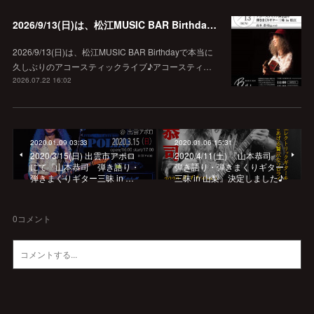
2026/9/13(日)は、松江MUSIC BAR Birthdayでアコースティック弾き語り弾きまくりギター三昧♪
2026/9/13(日)は、松江MUSIC BAR Birthdayで本当に
久しぶりのアコースティックライブ♪アコースティ…
2026.07.22 16:02
2020.01.09 03:33
2020.01.06 15:31
2020/3/15(日) 出雲市アポロ
2020/4/11(土) 『山本恭司
にて『山本恭司 弾き語り・
弾き語り・弾きまくりギター
弾きまくりギター三昧 in …
三昧 in 山梨』決定しました♪
0
コメント