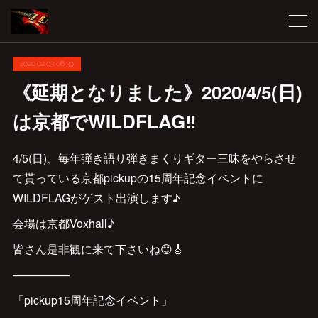
2020.02.03 06:39
《延期となりました》2020/4/5(日)
は京都でWILDFLAG‼️
4/5(日)、毎年弾き語り弾きまくりギター三昧をやらさせ
て貰っている京都pickupの15周年記念イベントに
WILDFLAGがゲスト出演します♪
会場は京都Voxhall♪
皆さん是非観に来て下さいね😊🎸
—————
「pickup15周年記念イベント」