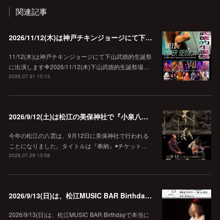
関連記事
2026/11/12(木)は神戸チキンジョージにて下山武徳的生誕祭に出演します♪
11/12(木)は神戸チキンジョージにて下山武徳的生誕祭
に出演します🔷2026/11/12(木)下山武徳的生誕祭場…
2026.07.31 10:13
2026/9/12(土)は松江の美保神社で『小泉八雲朗読のしらべ』
今年の松江の八雲は、9月12日に美保神社で行われる
ことになりました。タイトルは『奉納』◉チケット…
2026.07.29 13:58
2026/9/13(日)は、松江MUSIC BAR Birthdayでアコースティック弾き語り弾きまくりギター三昧♪
2026/9/13(日)は、松江MUSIC BAR Birthdayで本当に