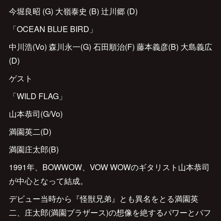
今堀良昭 (G) 大嶺泰史 (B) 辻川郷 (D)
「OCEAN BLUE BIRD」
中川浩(Vo) 森川永一(G) 石田順治(F) 藤本義彦(B) 大島義広
(D)
ゲスト
「WILD FLAG」
山本恭司(G/Vo)
満園英二(D)
満園庄太郎(B)
1991年、BOWWOW、VOW WOWのギタリスト山本恭司
が中心となって結成。
デビュー当時から『怪獣兄弟』とも異名をとる満園英
二、庄太郎(満園ブラザース)の想像を絶するパワーとパフ