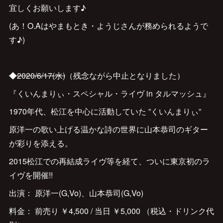
宜しくお願いします♪
(あ！O.Aはやまもとき・ようじさんが務められるようで
す♪)
◆2020/6/17(水)
（残念ながら中止となりました）
『くいんまりぃ・スペシャル・ライヴ in タルマッシュ』
1970年代、松江を中心に活動していた ”くいんまりぃ”
原洋一の歌い上げる温かな詩の世界に山本恭司のギター
が彩りを添える。
2015松江での再結成ライヴ等を経て、ついに東京初のラ
イヴを開催!!
出演： 原洋一(G,Vo)、山本恭司(G,Vo)
料金： 前売り ￥4,500 / 当日 ￥5,000 （税込・ドリンク代