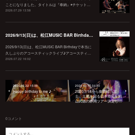
ことになりました。タイトルは『奉納』◉チケット…
2026.07.29 13:58
2026/9/13(日)は、松江MUSIC BAR Birthdayでアコースティック弾き語り弾きまくりギター三昧♪
2026/9/13(日)は、松江MUSIC BAR Birthdayで本当に
久しぶりのアコースティックライブ♪アコースティ…
2026.07.22 16:02
2020.03.22 15:00
2020.03.17 01:30
Happy birthday to me ♪
2020/7/18から御前崎、富
士、土肥を回る山本恭司&下
山武徳の静岡ツアー決定し…
0
コメント