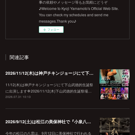
事の依頼やメッセージ等もお気軽にどうぞ
♪Welcome to Kyoji Yamamoto's Official Web Site.
You can check my schedules and send me
messages.Thank you♪
フォロー
関連記事
2026/11/12(木)は神戸チキンジョージにて下山武徳的生誕祭に出演します♪
11/12(木)は神戸チキンジョージにて下山武徳的生誕祭
に出演します🔷2026/11/12(木)下山武徳的生誕祭場…
2026.07.31 10:13
2026/9/12(土)は松江の美保神社で『小泉八雲朗読のしらべ』
今年の松江の八雲は、9月12日に美保神社で行われる