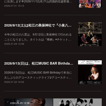
に出演します🔷2026/11/12(木)下山武徳的生誕祭場…
2026.07.31 10:13
2026/9/12(土)は松江の美保神社で『小泉八雲朗読のしらべ』
今年の松江の八雲は、9月12日に美保神社で行われる
ことになりました。タイトルは『奉納』◉チケット…
2026.07.29 13:58
2026/9/13(日)は、松江MUSIC BAR Birthdayでアコースティック弾き語り弾きまくりギター三昧♪
2026/9/13(日)は、松江MUSIC BAR Birthdayで本当に
久しぶりのアコースティックライブ♪アコースティ…
2026.07.22 16:02
2020.04.25 12:56
2020.04.12 11:30