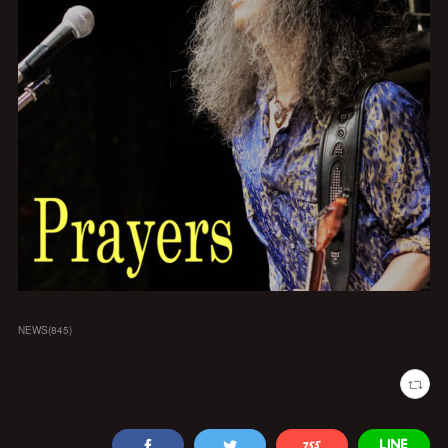
NEWS
(
845
)