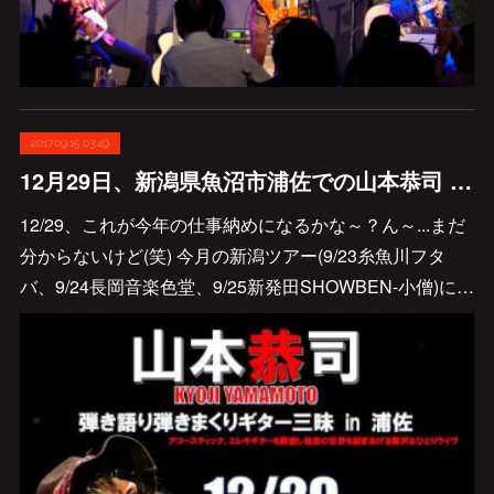
2017.09.15 03:49
12月29日、新潟県魚沼市浦佐での山本恭司 弾き語り弾きまくりギター三昧が決定しました！
12/29、これが今年の仕事納めになるかな～？ん～...まだ
分からないけど(笑) 今月の新潟ツアー(9/23糸魚川フタ
バ、9/24長岡音楽色堂、9/25新発田SHOWBEN-小僧)に…