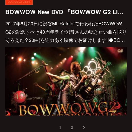
2017.09.02 08:43
BOWWOW New DVD 『BOWWOW G2 LIVE IN TOKYO 2016 ～The 40th Anniversary～』9/23発売決定!!
2017年8月20日に渋谷Mt. Rainierで行われたBOWWOW
G2の記念すべき40周年ライヴ(皆さんの聴きたい曲を取り
そろえた全23曲)を迫力ある映像でお届けします!!◆BO…
1
2