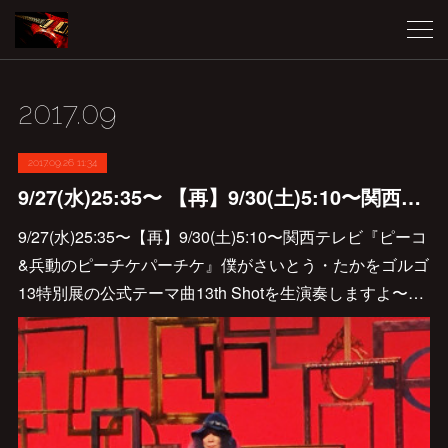
2017
.
09
2017.09.26 11:34
‪9/27(水)25:35〜‬ ‪【再】9/30(土)5:10〜‬関西テレビに出演♪
‪9/27(水)25:35〜‬‪【再】9/30(土)5:10〜‬‪関西テレビ『ピーコ
&兵動のピーチケパーチケ』‬‪僕がさいとう・たかをゴルゴ
13特別展の公式テーマ曲13th Shotを生演奏しますよ〜…